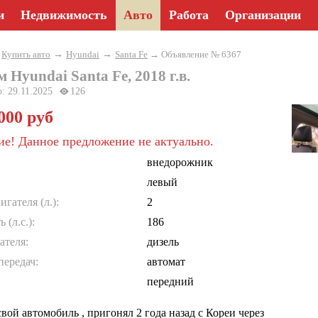
и
Недвижимость
Авто
Работа
Организации
→
→
→
Купить авто
Hyundai
Santa Fe
→ Объявление № 6367
 Hyundai Santa Fe, 2018 г.в.
о: 29.11.2025
126
 000 руб
е! Данное предложение не актуально.
внедорожник
левый
гателя (л.):
2
(л.с.):
186
ателя:
дизель
передач:
автомат
передний
вой автомобиль , пригонял 2 года назад с Кореи через