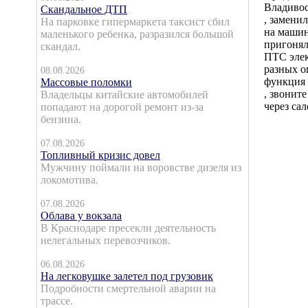
Владивос
Скандальное ДТП
, заменил
На парковке гипермаркета таксист сбил
на машин
маленького ребенка, разразился большой
пригонял
скандал.
ПТС элек
разных о
08.08.2026
функция 
Массовые поломки
, звонит
Владельцы китайские автомобилей
через сал
попадают на дорогой ремонт из-за
бензина.
07.08.2026
Топливный кризис довел
Мужчину поймали на воровстве дизеля из
локомотива.
07.08.2026
Облава у вокзала
В Краснодаре пресекли деятельность
нелегальных перевозчиков.
06.08.2026
На легковушке залетел под грузовик
Подробности смертельной аварии на
трассе.