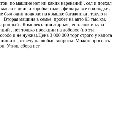
ток, по машине нет ни каких нареканий , сел и поехал
 масло в двиг и коробке тоже , фильтра все и колодки,
е был один подкрас на крышке багажника , такую и
 . Вторая машина в семье, пробег на авто 93 тыс.км.
тронный . Комплектация жирная , есть люк и куча
пций , нет только проекции на лобовое (но эта
особо и не нужна).Цена 3 000 000 торг строго у капота
е пишите , отвечу на любые вопросы .Можно прогнать
он. Утиль сбора нет.