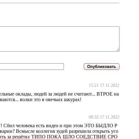
15:21 17.11.2022
дельные оклады, людей за людей не считают... ВТРОЕ на
аются... волки это в овечьих шкурах!
08:52 17.11.2022
!!! Сбил человека есть видео и при этом ЭТО БЫДЛО Р
арии? Всмысле коллегия зудей разрешила открыть уго
посадить за решётку ТИПО ПОКА ШЛО СОЕДСТВИЕ СРО