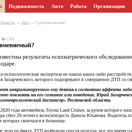
и
Недвижимость
Авто
Работа
Организации
→
→
Новости
Авто
→ Судья вменяемый?
2
1264
 вменяемый?
известны результаты психиатрического обследования
одаре.
о-психологическая экспертиза не нашла каких-либо расстройств
я Захарчевского, которого подозревают в совершении ДТП со с
ент инкриминируемого ему деяния в состоянии аффекта либо
нно повлиять на его сознание или поведение, Юрий Захарчев
хоневрологический диспансер» Ростовской области.
 2020 года автомобиль Toyota Land Cruiser, за рулем которого н
ра сбил 29-летнего велосипедиста Данила Юханова. Водитель 
те которых скончался в больнице.
е дело по факту ДТП возбудили спустя полгода, все это время г