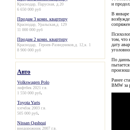
и продолж
Краснодар, Парусная, д.20
6 650 000 руб
В январе
Продам 3 комн. квартиру
возбужде
сопряженн
Краснодар, Уральская,д. 129
11 000 000 руб
Психолог
Продам 2 комн. квартиру
том, что
дату ава
Краснодар, Героев-Разведчиков,д. 12,к. 1
уголовно
8 900 000 руб
По данны
пытается
произошл
Авто
Ранее ст
Volkswagen Polo
BMW за р
лифтбек 2021 г.в.
.
1 550 000 руб
Toyota Yaris
хэтчбэк 2003 г.в.
.
505 000 руб
Nissan Qashqai
внедорожник 2007 г.в.