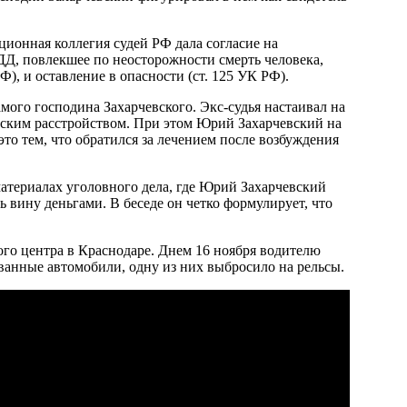
ционная коллегия судей РФ дала согласие на
ДД, повлекшее по неосторожности смерть человека,
Ф), и оставление в опасности (ст. 125 УК РФ).
мого господина Захарчевского. Экс-судья настаивал на
ческим расстройством. При этом Юрий Захарчевский на
это тем, что обратился за лечением после возбуждения
териалах уголовного дела, где Юрий Захарчевский
 вину деньгами. В беседе он четко формулирует, что
го центра в Краснодаре. Днем 16 ноября водителю
ованные автомобили, одну из них выбросило на рельсы.