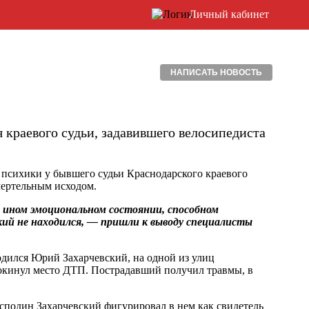
Личный кабинет
НАПИСАТЬ НОВОСТЬ
 краевого судьи, задавившего велосипедиста
 психики у бывшего судьи Краснодарского краевого
мертельным исходом.
 ином эмоциональном состоянии, способном
ский не находился, — пришли к выводу специалисты
аходился Юрий Захарчевский, на одной из улиц
покинул место ДТП. Пострадавший получил травмы, в
осподин Захарчевский фигурировал в нем как свидетель