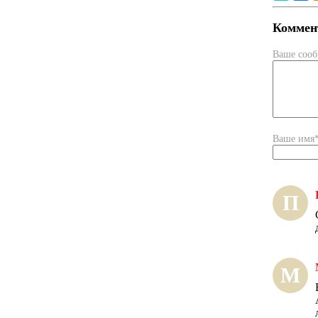
Коммент
Ваше соо
Ваше имя
П
М