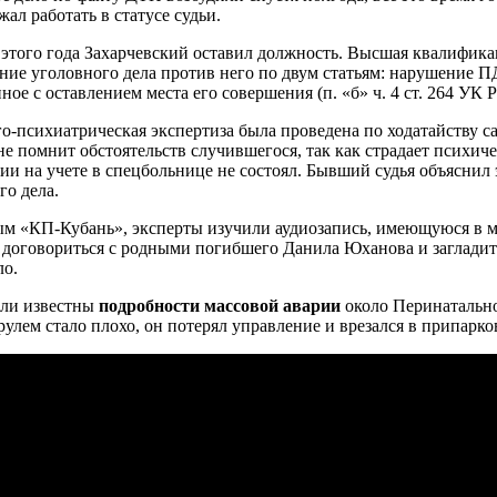
ал работать в статусе судьи.
 этого года Захарчевский оставил должность. Высшая квалифика
ние уголовного дела против него по двум статьям: нарушение П
ое с оставлением места его совершения (п. «б» ч. 4 ст. 264 УК Р
о-психиатрическая экспертиза была проведена по ходатайству са
 не помнит обстоятельств случившегося, так как страдает психи
рии на учете в спецбольнице не состоял. Бывший судья объяснил 
го дела.
м «КП-Кубань», эксперты изучили аудиозапись, имеющуюся в ма
 договориться с родными погибшего Данила Юханова и загладить
о.
али известны
подробности массовой аварии
около Перинатально
улем стало плохо, он потерял управление и врезался в припарк