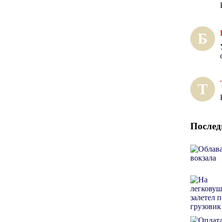
Б
Т
Послед