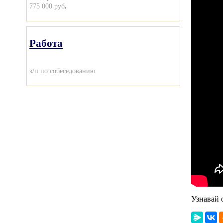
.
775 000 руб
Работа
з/п по собеседованию
Узнавай 