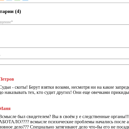
арии (4)
бщение*
*
Петров
Судьи - скоты! Берут взятки возами, несмотря ни на какие запре
до наказывать тех, кто судит других! Они еще овечками прикидыв
Маня
Всмысле был свидетелем? Вы в своём у е следственные органы!
АБОТАЛО???? всмысле психические проблемы начались после ав
ловное дело??? Специально затягивают дело что-бы его не 