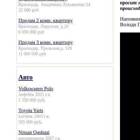
просит 
Краснодар, Академика Лукьяненко 24
происход
22 000 руб
Напомним
Продам 2 комн. квартиру
Володи Г
Краснодар, Парусная, д.20
6 650 000 руб
Продам 3 комн. квартиру
Краснодар, Уральская,д. 129
11 000 000 руб
Авто
Volkswagen Polo
лифтбек 2021 г.в.
.
1 550 000 руб
Toyota Yaris
хэтчбэк 2003 г.в.
.
505 000 руб
Nissan Qashqai
внедорожник 2007 г.в.