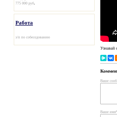
.
775 000 руб
Работа
з/п по собеседованию
Узнавай 
Коммент
Ваше соо
Ваше имя