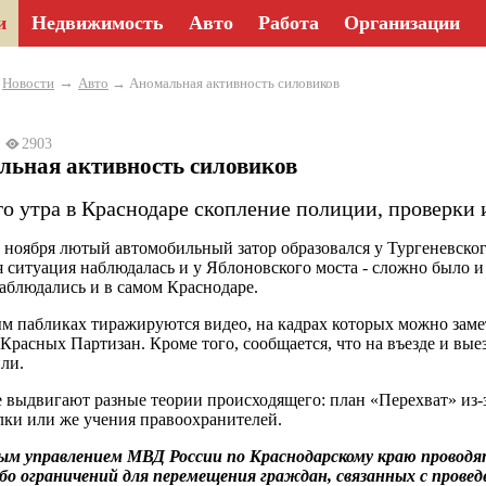
и
Недвижимость
Авто
Работа
Организации
→
→
Новости
Авто
→ Аномальная активность силовиков
2
2903
льная активность силовиков
го утра в Краснодаре скопление полиции, проверки 
 ноября лютый автомобильный затор образовался у Тургеневского
 ситуация наблюдалась и у Яблоновского моста - сложно было и 
аблюдались и в самом Краснодаре.
м пабликах тиражируются видео, на кадрах которых можно заме
 Красных Партизан. Кроме того, сообщается, что на въезде и вы
ли.
 выдвигают разные теории происходящего: план «Перехват» из-з
лки или же учения правоохранителей.
м управлением МВД России по Краснодарскому краю проводят
бо ограничений для перемещения граждан, связанных с провед