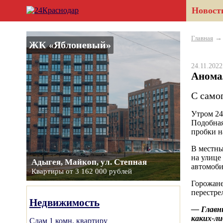
Новост
Главная
ЖК «Яблоневый»
24.11.202
Анома
С само
Утром 24
Подобная
пробки н
В местны
на улице
Адыгея, Майкоп, ул. Степная
автомоби
Квартиры от 3 162 000 рублей
Горожане
перестре
Недвижимость
— Главны
каких-ли
Сдам 1 комн. квартиру