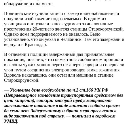
обнаружили их на месте.
Полицейские изучили записи с камер видеонаблюдения и
получили изображение подозреваемых. В одном из
угонщиков они узнали ранее судимого за аналогичные
преступления 20-летнего жителя станицы Старокорсунской.
Однако дома подозреваемого не оказалось. Было
установлено, что он уехал в Челябинск. Там его задержали и
вернули в Краснодар.
В отделении полиции задержанный дал признательные
показания, пояснив, что совместно с сообщником проникли
в салоны чужих машин через незапертые двери и совершали
угон путем соединения электропроводов замка зажигания.
Вдоволь накатавшись они оставили машины в станице
Старокорсунской.
— Уголовное дело возбуждено по ч.2 ст.166 УК РФ
(Неправомерное завладение транспортным средством без
цели хищения), санкции которой предусматривают
максимальное наказание в виде лишения свободы сроком
до семи лет. Задержанному избрана мера пресечения в
виде заключения под стражу, — пояснили в городском
УМВД.