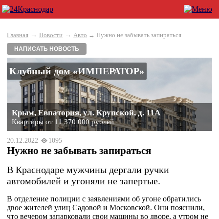
→
→
Главная
Новости
Авто
→ Нужно не забывать запираться
НАПИСАТЬ НОВОСТЬ
Клубный дом «ИМПЕРАТОР»
Крым, Евпатория, ул. Крупской, д. 11А
Квартиры от 11 370 000 рублей
20.12.2022
1095
Нужно не забывать запираться
В Краснодаре мужчины дергали ручки
автомобилей и угоняли не запертые.
В отделение полиции с заявлениями об угоне обратились
двое жителей улиц Садовой и Московской. Они пояснили,
что вечером запарковали свои машины во дворе, а утром не