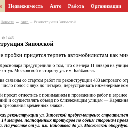
и
Недвижимость
Авто
Работа
Организации
→
→
Новости
Авто
→ Реконструкция Зиповской
3
1446
струкция Зиповской
е пробки придется терпеть автомобилистам как ми
Краснодара предупредили о том, что с вечера 11 января на улиц
 от ул. Московской в сторону ул. им. Байбакова.
ва связаны со стартом работ по реконструкции 483 метрового отр
 число полос с двух до четырёх, переустраивать инженерные к
й просят отнестись с пониманием к проведению работ и заране
ний и осуществлять объезд по близлежащим улицам — Карякина,
ь требования временных знаков.
ках реконструкции ул. Зиповской предусмотрено: строитель
 14 метров, полноценных тротуаров по обеим сторонам прое
а. На участке от ул. им. Байбакова до ул. Московской оборуду