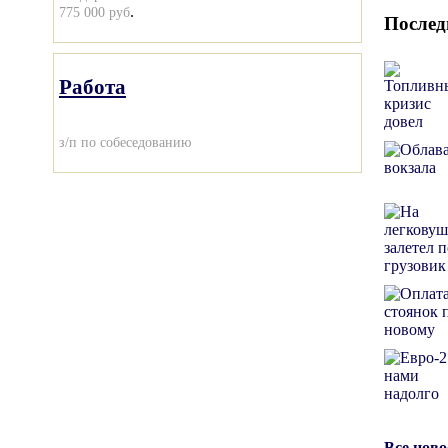
.
775 000 руб
Послед
Работа
з/п по собеседованию
Все нов