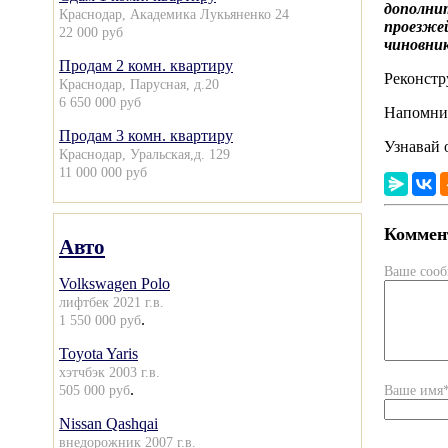
дополни
Краснодар, Академика Лукьяненко 24
проезжей
22 000 руб
чиновник
Продам 2 комн. квартиру
Реконстр
Краснодар, Парусная, д.20
6 650 000 руб
Напомни
Продам 3 комн. квартиру
Узнавай 
Краснодар, Уральская,д. 129
11 000 000 руб
Коммент
Авто
Ваше соо
Volkswagen Polo
лифтбек 2021 г.в.
.
1 550 000 руб
Toyota Yaris
хэтчбэк 2003 г.в.
.
505 000 руб
Ваше имя
Nissan Qashqai
внедорожник 2007 г.в.