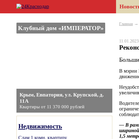
Новост
Главная
Клубный дом «ИМПЕРАТОР»
11.01.202
Рекон
Больши
В мэрии 
движение
Неудобст
увеличив
Крым, Евпатория, ул. Крупской, д.
11А
Водителе
Квартиры от 11 370 000 рублей
ограниче
соблюдат
— В рам
Недвижимость
шириной
1,5 метр
Сдам 1 комн. квартиру