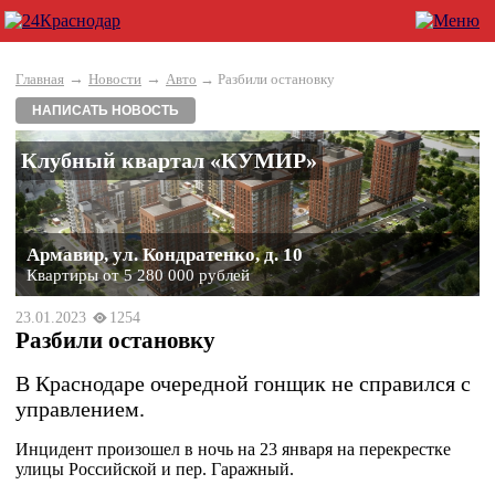
→
→
Главная
Новости
Авто
→ Разбили остановку
НАПИСАТЬ НОВОСТЬ
Клубный квартал «КУМИР»
Армавир, ул. Кондратенко, д. 10
Квартиры от 5 280 000 рублей
23.01.2023
1254
Разбили остановку
В Краснодаре очередной гонщик не справился с
управлением.
Инцидент произошел в ночь на 23 января на перекрестке
улицы Российской и пер. Гаражный.