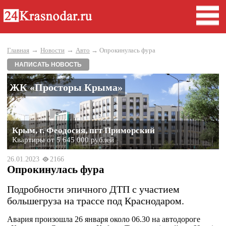
→
→
Главная
Новости
Авто
→ Опрокинулась фура
НАПИСАТЬ НОВОСТЬ
ЖК «Просторы Крыма»
Крым, г. Феодосия, пгт Приморский
Квартиры от 5 645 000 рублей
26.01.2023
2166
Опрокинулась фура
Подробности эпичного ДТП с участием
большегруза на трассе под Краснодаром.
Авария произошла 26 января около 06.30 на автодороге