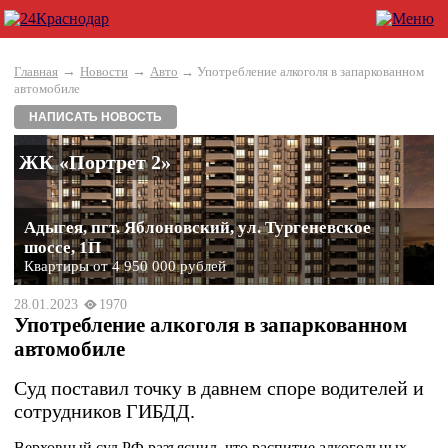
→
→
Главная
Новости
Авто
→ Употребление алкоголя в запаркованном
автомобиле
НАПИСАТЬ НОВОСТЬ
ЖК «Портрет 2»
Адыгея, пгт. Яблоновский, ул. Тургеневское
шоссе, 1П
Квартиры от 4 950 000 рублей
28.01.2023
1970
Употребление алкоголя в запаркованном
автомобиле
Суд поставил точку в давнем споре водителей и
сотрудников ГИБДД.
Верховный суд РФ разъяснил, что распитие алкогольных