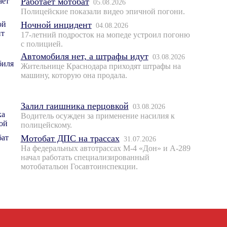
Работает мотобат
05.08.2026
Полицейские показали видео эпичной погони.
Ночной инцидент
04.08.2026
17-летний подросток на мопеде устроил погоню
с полицией.
Автомобиля нет, а штрафы идут
03.08.2026
Жительнице Краснодара приходят штрафы на
машину, которую она продала.
Залил гаишника перцовкой
03.08.2026
Водитель осужден за применение насилия к
полицейскому.
Мотобат ДПС на трассах
31.07.2026
На федеральных автотрассах М-4 «Дон» и А-289
начал работать специализированный
мотобатальон Госавтоинспекции.