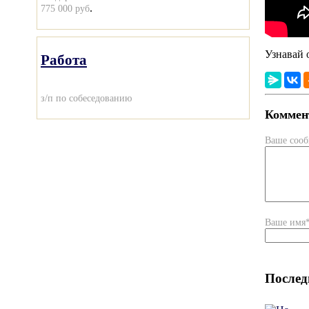
.
775 000 руб
Узнавай 
Работа
з/п по собеседованию
Коммент
Ваше соо
Ваше имя
Послед