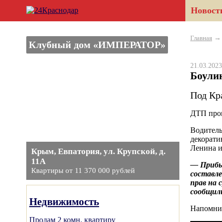
Новост
Главная
Клубный дом «ИМПЕРАТОР»
21.03.20
Боули
Под Кр
ДТП прои
Водитель
декорати
Ленина и
Крым, Евпатория, ул. Крупской, д.
11А
— Прибы
Квартиры от 11 370 000 рублей
составл
прав на 
сообщили
Недвижимость
Напомним
Продам 2 комн. квартиру