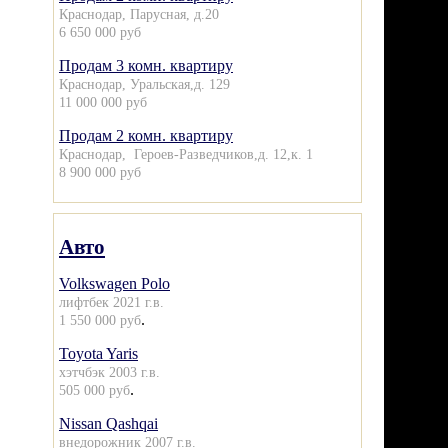
Краснодар, Парусная, д.20
6 650 000 руб
Продам 3 комн. квартиру
Краснодар, Уральская,д. 129
11 000 000 руб
Продам 2 комн. квартиру
Краснодар, Героев-Разведчиков,д. 12,к. 1
8 900 000 руб
Авто
Volkswagen Polo
лифтбек 2021 г.в.
.
1 550 000 руб
Toyota Yaris
хэтчбэк 2003 г.в.
.
505 000 руб
Nissan Qashqai
внедорожник 2007 г.в.