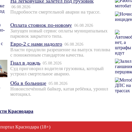
На легковушке залетел под грузовик
06.08.2026
Подробности смертельной аварии на трассе.
Оплата стоянок по-новому
06.08.2026
Запущен новый сервис оплаты муниципальных
парковок закрытого типа.
Евро-2 с нами надолго
06.08.2026
Власти продлили разрешение на выпуск топлива
с пониженным стандартом качества.
Гнал в дождь
05.08.2026
Суд приговорил водителя грузовика, который
устроил смертельное аварию.
Оба в больнице
05.08.2026
Новоиспечённый байкер, катая ребёнка, уронил
мотоцикл.
ости Краснодара
 портал Краснодара (18+)