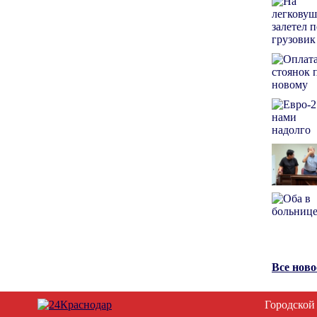
Все нов
Городской