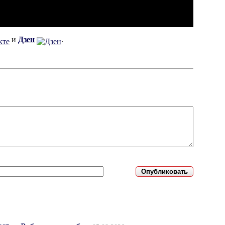
и
Дзен
.