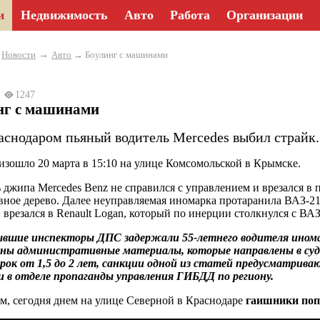
и
Недвижимость
Авто
Работа
Организации
→
→
Новости
Авто
→ Боулинг с машинами
23
1247
нг с машинами
аснодаром пьяный водитель Mercedes выбил страйк.
зошло 20 марта в 15:10 на улице Комсомольской в Крымске.
 джипа Mercedes Benz не справился с управлением и врезался в п
вное дерево. Далее неуправляемая иномарка протаранила ВАЗ-21
 врезался в Renault Logan, который по инерции столкнулся с ВАЗ
вшие инспекторы ДПС задержали 55-летнего водителя иномар
ены административные материалы, которые направлены в суд
срок от 1,5 до 2 лет, санкции одной из статей предусматри
 в отделе пропаганды управления ГИБДД по региону.
, сегодня днем на улице Северной в Краснодаре
гаишники поп