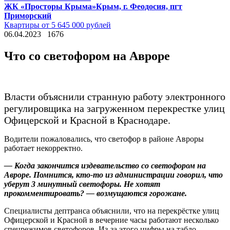
ЖК «Просторы Крыма»
Крым, г. Феодосия, пгт
Приморский
Квартиры от 5 645 000 рублей
06.04.2023
1676
Что со светофором на Авроре
Власти объяснили странную работу электронного
регулировщика на загруженном перекрестке улиц
Офицерской и Красной в Краснодаре.
Водители пожаловались, что светофор в районе Авроры
работает некорректно.
— Когда закончится издевательство со светофором на
Авроре. Помнится, кто-то из администрации говорил, что
уберут 3 минутный светофоры. Не хотят
прокомментировать? — возмущаются горожане.
Специалисты дептранса объяснили, что на перекрёстке улиц
Офицерской и Красной в вечерние часы работают несколько
спецрежимов светофоров. Из-за этого цифры на табло