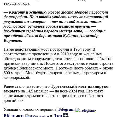
текущего года.
— Красоту и эстетику нового моста здорово передают
фотографии. Но и чтобы увидеть наяву впечатляющий
результат инженерно — технической мысли наших
мостовиков, осталось совсем немного времени —
дождаться середины первого месяца лета, — сообщил
президент «Союза дорожников Кубани» Александр
Карпенко.
Ныне действующий мост построили в 1954 году. В
соответствии с проведенным в 2019 году инженерным
обследованием сооружения, техническое состояние объекта
признали аварийным. После этого экстренно начали строить
дублер Яблоновского моста. Протяженность объекта - около
500 метров. Мост будет четырехполосным, с тротуаром и
велодорожкой.
Ранее стало известно, что
Тургеневский мост планируют
закрыть
на 14,5 месяцев — на весь 2024 год. Его хотят
капитально отремонтировать и продлить его и без того
долгий век.
Узнавай о новостях первым в
Telegram
,
ВКонтакте
и
Дзен
.