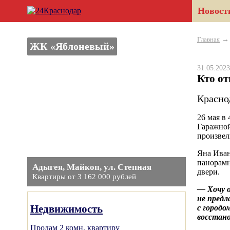
Новост
Главная
ЖК «Яблоневый»
31.05.20
Кто от
Красно
26 мая в
Гаражной
произвел
Яна Иван
панорамн
Адыгея, Майкоп, ул. Степная
двери.
Квартиры от 3 162 000 рублей
— Хочу о
не предл
Недвижимость
с городо
восстан
Продам 2 комн. квартиру