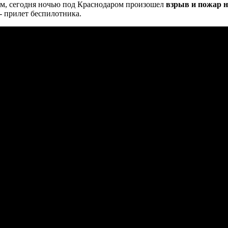
, сегодня ночью под Краснодаром произошел
взрыв и пожар 
- прилет беспилотника.