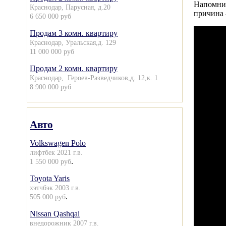
Напомним
Краснодар, Парусная, д.20
причина 
6 650 000 руб
Продам 3 комн. квартиру
Краснодар, Уральская,д. 129
11 000 000 руб
Продам 2 комн. квартиру
Краснодар, Героев-Разведчиков,д. 12,к. 1
8 900 000 руб
Авто
Volkswagen Polo
лифтбек 2021 г.в.
.
1 550 000 руб
Toyota Yaris
хэтчбэк 2003 г.в.
.
505 000 руб
Nissan Qashqai
внедорожник 2007 г.в.