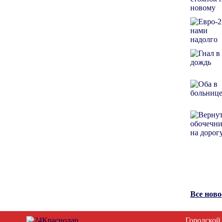
Все нов
Городской