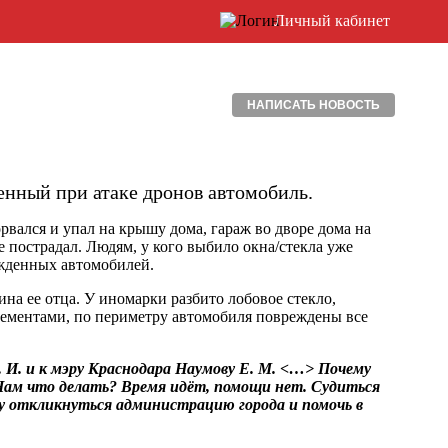
Личный кабинет
НАПИСАТЬ НОВОСТЬ
енный при атаке дронов автомобиль.
орвался и упал на крышу дома, гараж во дворе дома на
е пострадал. Людям, у кого выбило окна/стекла уже
ежденных автомобилей.
ина ее отца. У иномарки разбито лобовое стекло,
ементами, по периметру автомобиля повреждены все
 И. и к мэру Краснодара Наумову Е. М. <…> Почему
Нам что делать? Время идёт, помощи нет. Судиться
ошу откликнуться администрацию города и помочь в