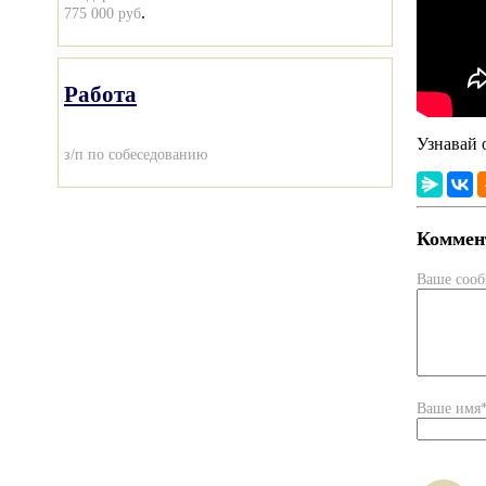
.
775 000 руб
Работа
Узнавай 
з/п по собеседованию
Коммент
Ваше соо
Ваше имя