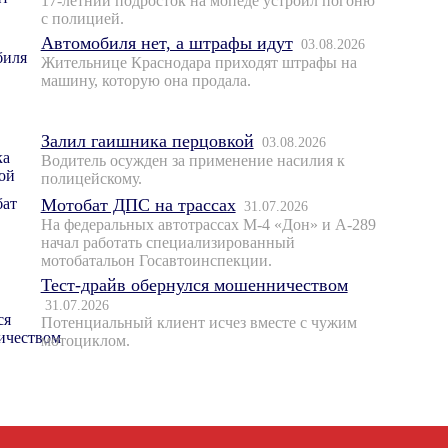
17-летний подросток на мопеде устроил погоню
с полицией.
Автомобиля нет, а штрафы идут
03.08.2026
Жительнице Краснодара приходят штрафы на
машину, которую она продала.
Залил гаишника перцовкой
03.08.2026
Водитель осужден за применение насилия к
полицейскому.
Мотобат ДПС на трассах
31.07.2026
На федеральных автотрассах М-4 «Дон» и А-289
начал работать специализированный
мотобатальон Госавтоинспекции.
Тест-драйв обернулся мошенничеством
31.07.2026
Потенциальный клиент исчез вместе с чужим
мотоциклом.