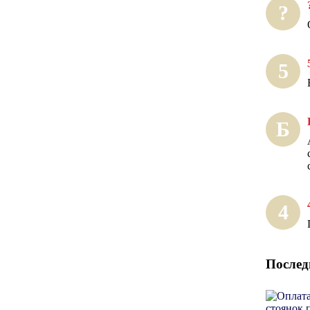
?
5
Б
4
Послед