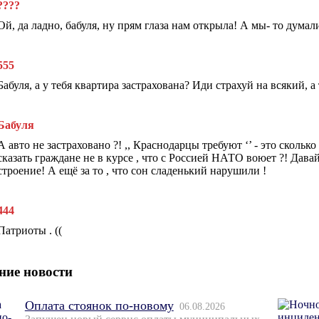
????
Ой, да ладно, бабуля, ну прям глаза нам открыла! А мы- то дума
555
Бабуля, а у тебя квартира застрахована? Иди страхуй на всякий, а 
Бабуля
А авто не застраховано ?! ,, Краснодарцы требуют ‘’ - это скольк
сказать граждане не в курсе , что с Россией НАТО воюет ?! Дав
строение! А ещё за то , что сон сладенький нарушили !
444
Патриоты . ((
ние новости
Оплата стоянок по-новому
06.08.2026