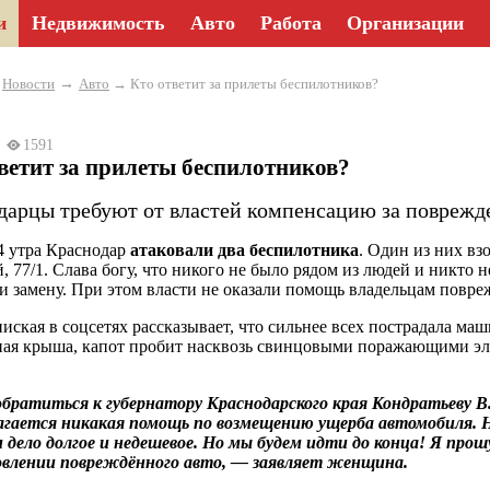
и
Недвижимость
Авто
Работа
Организации
→
→
Новости
Авто
→ Кто ответит за прилеты беспилотников?
23
1591
ветит за прилеты беспилотников?
дарцы требуют от властей компенсацию за поврежд
 4 утра Краснодар
атаковали два беспилотника
. Один из них вз
, 77/1. Слава богу, что никого не было рядом из людей и никто н
и замену. При этом власти не оказали помощь владельцам повр
иская в соцсетях рассказывает, что сильнее всех пострадала маш
ая крыша, капот пробит насквозь свинцовыми поражающими эл
братиться к губернатору Краснодарского края Кондратьеву В.
агается никакая помощь по возмещению ущерба автомобиля. 
м дело долгое и недешевое. Но мы будем идти до конца! Я пр
овлении повреждённого авто, — заявляет женщина.