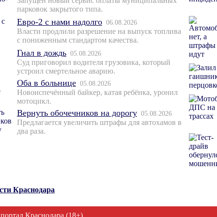
Запущен новый сервис оплаты муниципальных
парковок закрытого типа.
Евро-2 с нами надолго
06.08.2026
Власти продлили разрешение на выпуск топлива
с пониженным стандартом качества.
Гнал в дождь
05.08.2026
Суд приговорил водителя грузовика, который
устроил смертельное аварию.
Оба в больнице
05.08.2026
Новоиспечённый байкер, катая ребёнка, уронил
мотоцикл.
Вернуть обочечников на дорогу
05.08.2026
Предлагается увеличить штрафы для автохамов в
два раза.
ости Краснодара
 портал Краснодара (18+)