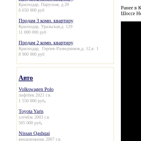
Краснодар, Парусная, д.20
Ранее в 
6 650 000 руб
Шоссе Не
Продам 3 комн. квартиру
Краснодар, Уральская,д. 129
11 000 000 руб
Продам 2 комн. квартиру
Краснодар, Героев-Разведчиков,д. 12,к. 1
8 900 000 руб
Авто
Volkswagen Polo
лифтбек 2021 г.в.
.
1 550 000 руб
Toyota Yaris
хэтчбэк 2003 г.в.
.
505 000 руб
Nissan Qashqai
внедорожник 2007 г.в.