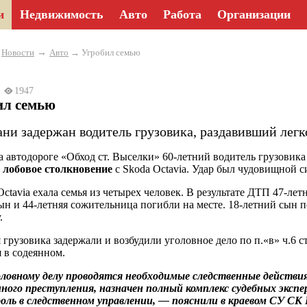
и
Недвижимость
Авто
Работа
Организации
→
→
Новости
Авто
→ Угробил семью
23
1947
ил семью
ани задержан водитель грузовика, раздавивший легк
а автодороге «Обход ст. Выселки» 60-летний водитель грузовик
л
лобовое столкновение
с Skoda Octavia. Удар был чудовищной с
Octavia ехала семья из четырех человек. В результате ДТП 47-лет
ын и 44-летняя сожительница погибли на месте. 18-летний сын 
.
 грузовика задержали и возбудили уголовное дело по п.«в» ч.6 
я в содеянном.
ловному делу проводятся необходимые следственные действия
ного преступления, назначен полный комплекс судебных эксп
оль в следственном управлении, — пояснили в краевом СУ СК