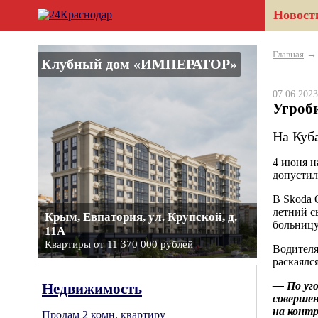
Новост
Главная
Клубный дом «ИМПЕРАТОР»
07.06.20
Угроб
На Куб
4 июня н
допусти
В Skoda 
летний с
Крым, Евпатория, ул. Крупской, д.
больницу
11А
Квартиры от 11 370 000 рублей
Водителя
раскаялс
— По уго
Недвижимость
совершен
на контр
Продам 2 комн. квартиру