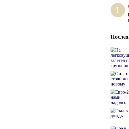
!
Послед