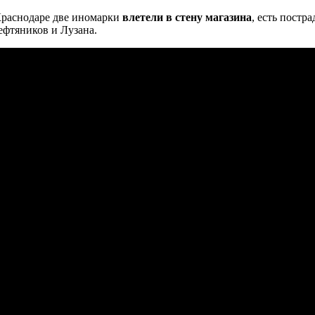
Краснодаре две иномарки
влетели в стену магазина
, есть постр
фтяников и Лузана.