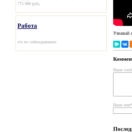
.
775 000 руб
Работа
Узнавай 
з/п по собеседованию
Коммент
Ваше соо
Ваше имя
Послед