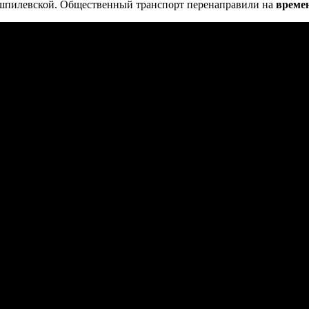
ашпилевской. Общественный транспорт перенаправили на
време