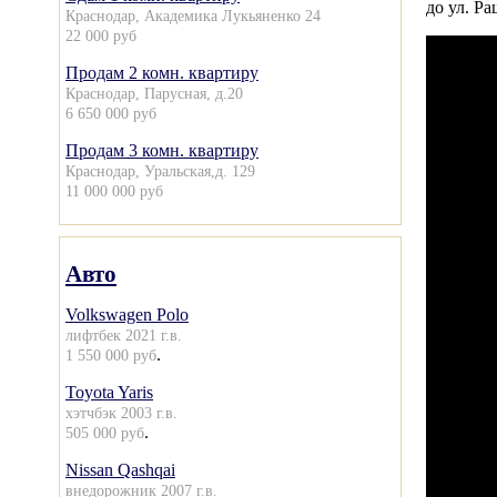
до ул. Р
Краснодар, Академика Лукьяненко 24
22 000 руб
Продам 2 комн. квартиру
Краснодар, Парусная, д.20
6 650 000 руб
Продам 3 комн. квартиру
Краснодар, Уральская,д. 129
11 000 000 руб
Авто
Volkswagen Polo
лифтбек 2021 г.в.
.
1 550 000 руб
Toyota Yaris
хэтчбэк 2003 г.в.
.
505 000 руб
Nissan Qashqai
внедорожник 2007 г.в.