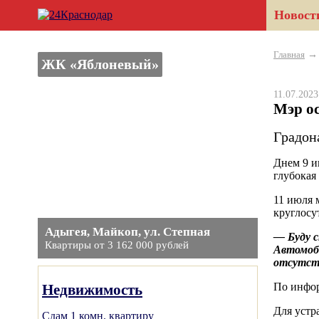
Новост
Главная
ЖК «Яблоневый»
11.07.202
Мэр ос
Градон
Днем 9 и
глубокая
11 июля 
круглосу
Адыгея, Майкоп, ул. Степная
— Буду с
Квартиры от 3 162 000 рублей
Автомоб
отсутств
По инфор
Недвижимость
Для устр
Сдам 1 комн. квартиру