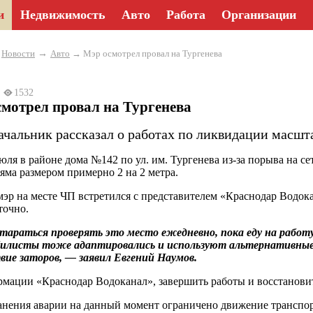
и
Недвижимость
Авто
Работа
Организации
→
→
Новости
Авто
→ Мэр осмотрел провал на Тургенева
3
1532
мотрел провал на Тургенева
ачальник рассказал о работах по ликвидации масш
юля в районе дома №142 по ул. им. Тургенева из-за порыва на с
 яма размером примерно 2 на 2 метра.
мэр на месте ЧП встретился с представителем «Краснодар Водок
точно.
тараться проверять это место ежедневно, пока еду на рабо
илисты тоже адаптировались и используют альтернативные
ие заторов, — заявил Евгений Наумов.
мации «Краснодар Водоканал», завершить работы и восстановит
анения аварии на данный момент ограничено движение транспорт