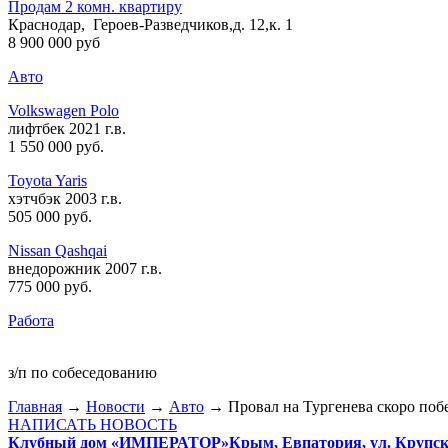
Продам 2 комн. квартиру
Краснодар, Героев-Разведчиков,д. 12,к. 1
8 900 000 руб
Авто
Volkswagen Polo
лифтбек 2021 г.в.
1 550 000 руб
.
Toyota Yaris
хэтчбэк 2003 г.в.
505 000 руб
.
Nissan Qashqai
внедорожник 2007 г.в.
775 000 руб
.
Работа
з/п по собеседованию
Главная
→
Новости
→
Авто
→ Провал на Тургенева скоро поб
НАПИСАТЬ НОВОСТЬ
Клубный дом «ИМПЕРАТОР»
Крым, Евпатория, ул. Крупско