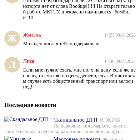
Потамучто Краснодар после 22х ложится спать. Тра
нспорта нет от слова Вообще!!!!!! На отвратительно
й работе МКТТУ, прекрасно наживаются "бомбил
ы"!!!
Житель
14:53 09.08.2023
Ж
Молодец лиса, я тебя поддерживаю
Лиса
14:48 09.08.2023
Л
Если мне нужно ехать, мне по..х на цену, если же не
спешу, то смотрю на цену, дёшево, еду... В противно
м случае есть общественный транспорт или велоси
пед!
Последние новости
Скандальное ДТП
09.08.2026
На парковке гипермаркета таксист
сбил маленького ребенка, разразился большой скандал.
Массовые поломки
08.08.2026