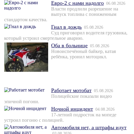
Евро-2 с нами надолго
06.08.2026
Власти продлили разрешение на
выпуск топлива с пониженным
стандартом качества.
Гнал в дождь
05.08.2026
Суд приговорил водителя грузовика,
который устроил смертельное аварию.
Оба в больнице
05.08.2026
Новоиспечённый байкер, катая
ребёнка, уронил мотоцикл.
Работает мотобат
05.08.2026
Полицейские показали видео
эпичной погони.
Ночной инцидент
04.08.2026
17-летний подросток на мопеде
устроил погоню с полицией.
Автомобиля нет, а штрафы идут
03.08.2026