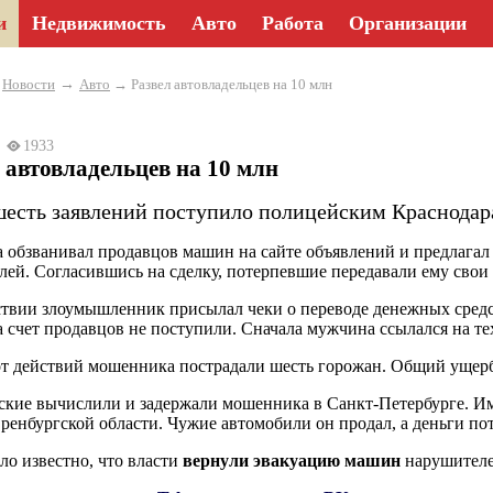
и
Недвижимость
Авто
Работа
Организации
→
→
Новости
Авто
→ Развел автовладельцев на 10 млн
23
1933
 автовладельцев на 10 млн
шесть заявлений поступило полицейским Краснодар
обзванивал продавцов машин на сайте объявлений и предлагал
лей. Согласившись на сделку, потерпевшие передавали ему сво
твии злоумышленник присылал чеки о переводе денежных средс
а счет продавцов не поступили. Сначала мужчина ссылался на тех
от действий мошенника пострадали шесть горожан. Общий ущерб о
кие вычислили и задержали мошенника в Санкт-Петербурге. Им
ренбургской области. Чужие автомобили он продал, а деньги по
ало известно, что власти
вернули эвакуацию машин
нарушителе