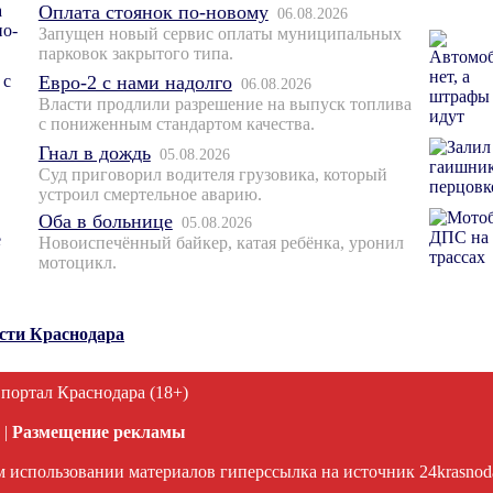
Оплата стоянок по-новому
06.08.2026
Запущен новый сервис оплаты муниципальных
парковок закрытого типа.
Евро-2 с нами надолго
06.08.2026
Власти продлили разрешение на выпуск топлива
с пониженным стандартом качества.
Гнал в дождь
05.08.2026
Суд приговорил водителя грузовика, который
устроил смертельное аварию.
Оба в больнице
05.08.2026
Новоиспечённый байкер, катая ребёнка, уронил
мотоцикл.
ости Краснодара
 портал Краснодара (18+)
|
Размещение рекламы
 использовании материалов гиперссылка на источник 24krasnodar