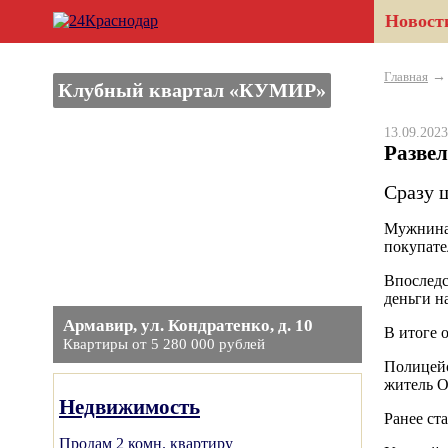
Новост
Главная
Клубный квартал «КУМИР»
13.09.20
Развел
Сразу 
Мужнина 
покупате
Впоследс
деньги н
Армавир, ул. Кондратенко, д. 10
В итоге 
Квартиры от 5 280 000 рублей
Полицейс
житель О
Недвижимость
Ранее ст
Продам 2 комн. квартиру