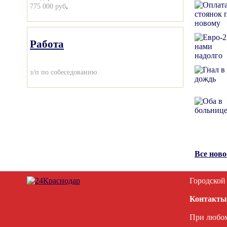
.
775 000 руб
Работа
з/п по собеседованию
Все нов
Городской
Контакты
При любом