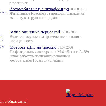
с полицией.
Автомобиля нет, а штрафы идут
03.08.2026
Жительнице Краснодара приходят штрафы на
машину, которую она продала.
Залил гаишника перцовкой
03.08.2026
Водитель осужден за применение насилия к
полицейскому.
Мотобат ДПС на трассах
31.07.2026
На федеральных автотрассах М-4 «Дон» и А-289
начал работать специализированный
мотобатальон Госавтоинспекции.
.ru обязательна!