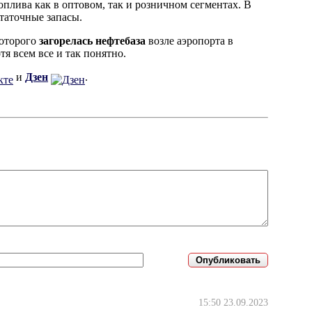
топлива как в оптовом, так и розничном сегментах. В
статочные запасы.
которого
загорелась нефтебаза
возле аэропорта в
я всем все и так понятно.
и
Дзен
.
15:50 23.09.2023