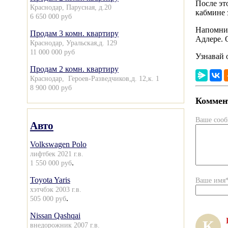
После эт
Краснодар, Парусная, д.20
кабмине 
6 650 000 руб
Напомним
Продам 3 комн. квартиру
Адлере. 
Краснодар, Уральская,д. 129
11 000 000 руб
Узнавай 
Продам 2 комн. квартиру
Краснодар, Героев-Разведчиков,д. 12,к. 1
8 900 000 руб
Коммент
Ваше соо
Авто
Volkswagen Polo
лифтбек 2021 г.в.
.
1 550 000 руб
Toyota Yaris
Ваше имя
хэтчбэк 2003 г.в.
.
505 000 руб
Nissan Qashqai
К
внедорожник 2007 г.в.