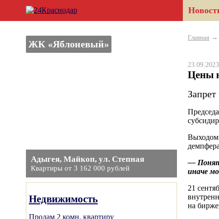
Новост
Главная
ЖК «Яблоневый»
23.09.20
Цены н
Запрет
Председа
субсидир
Выходом 
демпфера
Адыгея, Майкоп, ул. Степная
— Понятн
Квартиры от 3 162 000 рублей
иначе мо
21 сентя
внутренн
Недвижимость
на бирже
Продам 2 комн. квартиру