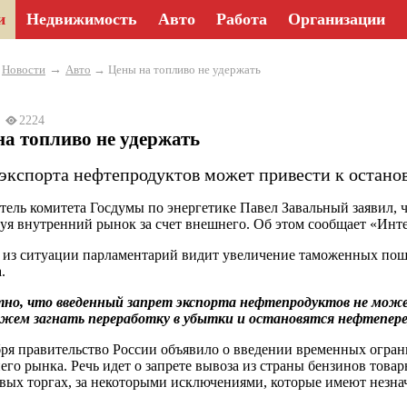
и
Недвижимость
Авто
Работа
Организации
→
→
Новости
Авто
→ Цены на топливо не удержать
23
2224
а топливо не удержать
 экспорта нефтепродуктов может привести к остано
тель комитета Госдумы по энергетике Павел Завальный заявил, 
уя внутренний рынок за счет внешнего. Об этом сообщает «Инт
из ситуации парламентарий видит увеличение таможенных пошл
.
о, что введенный запрет экспорта нефтепродуктов не может
жем загнать переработку в убытки и остановятся нефтепере
бря правительство России объявило о введении временных огран
его рынка. Речь идет о запрете вывоза из страны бензинов това
вых торгах, за некоторыми исключениями, которые имеют незна