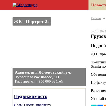
Новост
Главная
ЖК «Портрет 2»
07.10.20
Грузов
Подроб
ДТП
про
46-летни
Scania п
Адыгея, пгт. Яблоновский, ул.
Оба води
Тургеневское шоссе, 1П
Квартиры от 4 950 000 рублей
По факту
Ранее не
Недвижимость
Узнавай 
Сдам 1 комн. квартиру