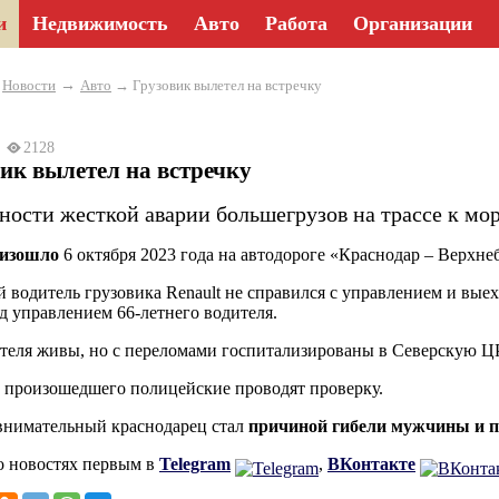
и
Недвижимость
Авто
Работа
Организации
→
→
Новости
Авто
→ Грузовик вылетел на встречку
23
2128
ик вылетел на встречку
ности жесткой аварии большегрузов на трассе к мо
изошло
6 октября 2023 года на автодороге «Краснодар – Верхне
й водитель грузовика Renault не справился с управлением и выех
од управлением 66-летнего водителя.
теля живы, но с переломами госпитализированы в Северскую Ц
 произошедшего полицейские проводят проверку.
внимательный краснодарец стал
причиной гибели мужчины и п
о новостях первым в
Telegram
,
ВКонтакте