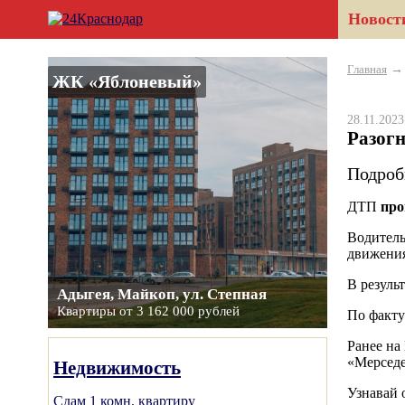
Новост
Главная
ЖК «Яблоневый»
28.11.202
Разогн
Подроб
ДТП
про
Водитель
движения
В резуль
Адыгея, Майкоп, ул. Степная
Квартиры от 3 162 000 рублей
По факту
Ранее на
«Мерседе
Недвижимость
Узнавай 
Сдам 1 комн. квартиру