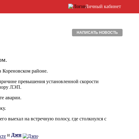
Личный кабинет
НАПИСАТЬ НОВОСТЬ
ом.
в Кореновском районе.
о причине превышения установленной скорости
опору ЛЭП.
те аварии.
ку.
чего выехал на встречную полосу, где столкнулся с
и
Дзен
.