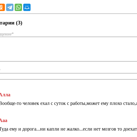
арии (3)
бщение*
*
Алла
Вообще-то человек ехал с суток с работы,может ему плохо стало,а
Ааа
Туда ему и дорога...ни капли не жалко...если нет мозгов то доех