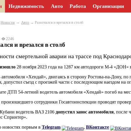
и
Недвижимость
Авто
Работа
Организации
→
→
Новости
Авто
→ Разогнался и врезался в столб
3
2246
ался и врезался в столб
ности смертельной аварии на трассе под Краснодар
изошло
28 ноября 2023 года на 1287 км автодороги М-4 «ДОН» 
 автомобиля «Хендай», двигаясь в сторону Ростова-на-Дону, п
, допустил съезд с проезжей части с последующим наездом на 
тате ДТП 54-летний водитель автомобиля «Хендай» погиб на мес
 произошедшего сотрудники Госавтоинспекции проводят провер
 Кубани водитель ВАЗ 2106
д
опустил занос автомобиля
, после 
с Спринтер».
о новостях первым в
Telegram
,
ВКонтакте