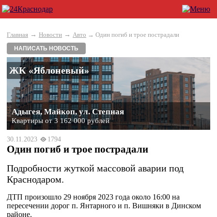
→
→
Главная
Новости
Авто
→ Один погиб и трое пострадали
НАПИСАТЬ НОВОСТЬ
ЖК «Яблоневый»
Адыгея, Майкоп, ул. Степная
Квартиры от 3 162 000 рублей
30.11.2023
1794
Один погиб и трое пострадали
Подробности жуткой массовой аварии под
Краснодаром.
ДТП произошло 29 ноября 2023 года около 16:00 на
пересечении дорог п. Янтарного и п. Вишняки в Динском
районе.