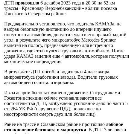
ДТП
произошло
6 декабря 2023 года в 20:30 на 52 км
трассы «Краснодар-Верхнебаканский» вблизи поселка
Ильского в Северском районе.
Предварительно установлено, что водитель КАМАЗа, не
выбрав безопасную дистанцию до впереди идущего
попутного автомобиля, допустил удар в его правый задний
угол, в результате чего микроавтобус Mercedes Sprinter
вылетел на полосу, предназначенную для встречного
движения, где столкнулся с грузовым автомобилем. После
удара КАМАЗ зацепил еще 4 автомобиля, которые получили
механические повреждения.
В результате ДТП погибли водитель и 4 пассажира
микроавтобуса (работники завода). Водители грузовых
автомобилей госпитализированы.
Из-за аварии было затруднено движение. Сотрудниками
Госавтоинспекции сейчас устанавливаются все
обстоятельства ДТП, возбуждено уголовное дело по части 5
ст. 264 УК РФ (нарушение ПДД, повлекшее по
неосторожности смерть двух или более лиц).
Ранее на трассе в Славянском районе произошло
лобовое
столкновение бензовоза и маршрутки
. В ДТП 3 человека