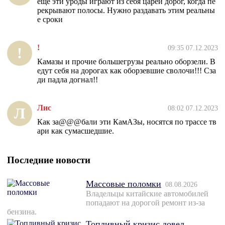
еще эти уроды играют из себя царей дорог, когда пе
рекрывают полосы. Нужно раздавать этим реальны
е сроки
!
09:35 07.12.2023
!
Камазы и прочие большегрузы реально оборзели. В
едут себя на дорогах как оборзевшие сволочи!!! Сза
ди падла догнал!!
Лис
08:02 07.12.2023
Л
Как за@@@бали эти КамАЗы, носятся по трассе тв
ари как сумасшедшие.
Последние новости
Массовые поломки
08.08.2026
Владельцы китайские автомобилей
попадают на дорогой ремонт из-за
бензина.
Топливный кризис довел