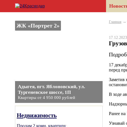
Новост
Главная
ЖК «Портрет 2»
17.12.20
Грузов
Подроб
17 декаб
перед пр
Заметив 
останови
Адыгея, пгт. Яблоновский, ул.
Тургеневское шоссе, 1П
В ходе а
Квартиры от 4 950 000 рублей
Надзорны
Ранее на
Недвижимость
Узнавай 
Продам 2 комн. квартиру