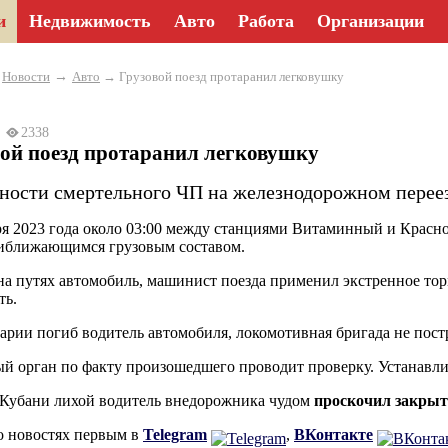
и
Недвижимость
Авто
Работа
Организации
→
→
Новости
Авто
→ Грузовой поезд протаранил легковушку
23
2338
ой поезд протаранил легковушку
ности смертельного ЧП на железнодорожном переез
ря 2023 года около 03:00 между станциями Витаминный и Красно
иближающимся грузовым составом.
на путях автомобиль, машинист поезда применил экстренное тор
ть.
варии погиб водитель автомобиля, локомотивная бригада не пос
й орган по факту произошедшего проводит проверку. Устанавли
 Кубани лихой водитель внедорожника чудом
проскочил закрыт
о новостях первым в
Telegram
,
ВКонтакте