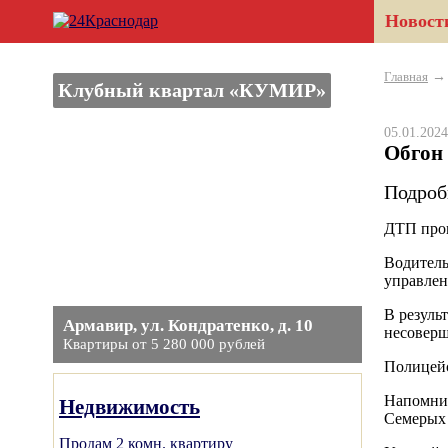
Новост
Главная
Клубный квартал «КУМИР»
05.01.20
Обгон 
Подроб
ДТП прои
Водитель
управлен
В резуль
Армавир, ул. Кондратенко, д. 10
несоверш
Квартиры от 5 280 000 рублей
Полицейс
Напомним
Недвижимость
Семерых 
Продам 2 комн. квартиру