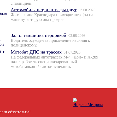
с полицией.
Автомобиля нет, а штрафы идут
03.08.2026
Жительнице Краснодара приходят штрафы на
машину, которую она продала.
Залил гаишника перцовкой
03.08.2026
Водитель осужден за применение насилия к
полицейскому.
Мотобат ДПС на трассах
31.07.2026
На федеральных автотрассах М-4 «Дон» и А-289
начал работать специализированный
мотобатальон Госавтоинспекции.
.ru обязательна!