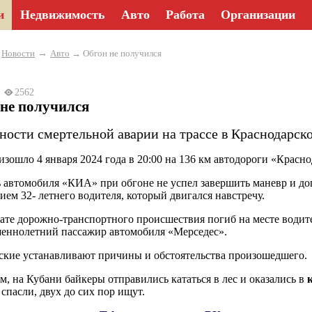
и
Недвижимость
Авто
Работа
Организации
→
→
Новости
Авто
→ Обгон не получился
24
2562
не получился
ности смертельной аварии на трассе в Краснодарско
зошло 4 января 2024 года в 20:00 на 136 км автодороги «Красн
 автомобиля «КИА» при обгоне не успел завершить маневр и до
ием 32- летнего водителя, который двигался навстречу.
тате дорожно-транспортного происшествия погиб на месте води
еннолетний пассажир автомобиля «Мерседес».
кие устанавливают причины и обстоятельства произошедшего.
, на Кубани байкеры отправились кататься в лес и оказались в
спасли, двух до сих пор ищут.