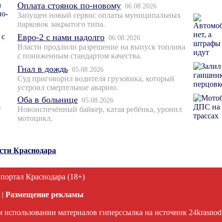
Оплата стоянок по-новому
06.08.2026
Запущен новый сервис оплаты муниципальных
парковок закрытого типа.
Евро-2 с нами надолго
06.08.2026
Власти продлили разрешение на выпуск топлива
с пониженным стандартом качества.
Гнал в дождь
05.08.2026
Суд приговорил водителя грузовика, который
устроил смертельное аварию.
Оба в больнице
05.08.2026
Новоиспечённый байкер, катая ребёнка, уронил
мотоцикл.
ости Краснодара
 портал Краснодара (18+)
|
Размещение рекламы
 использовании материалов гиперссылка на источник 24krasnodar