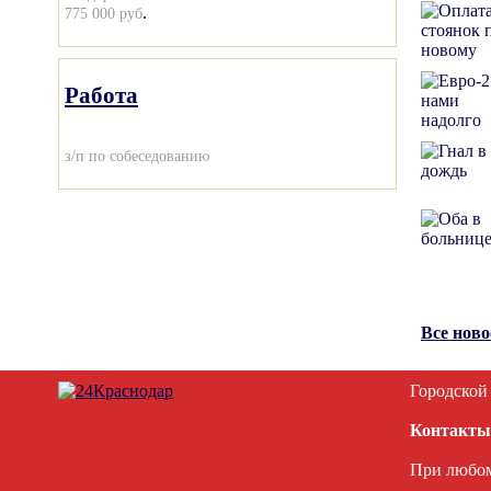
.
775 000 руб
Работа
з/п по собеседованию
Все нов
Городской
Контакты
При любом