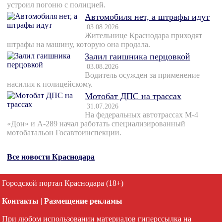
устроил погоню с полицией.
Автомобиля нет, а штрафы идут
03.08.2026
Жительнице Краснодара приходят
штрафы на машину, которую она продала.
Залил гаишника перцовкой
03.08.2026
Водитель осужден за применение
насилия к полицейскому.
Мотобат ДПС на трассах
31.07.2026
На федеральных автотрассах М-4
«Дон» и А-289 начал работать специализированный
мотобатальон Госавтоинспекции.
Все новости Краснодара
Городской портал Краснодара (18+)
Контакты
|
Размещение рекламы
При любом использовании материалов гиперссылка на