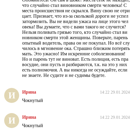
что случайно стал виновником смерти человека! С
места происшествия не скрылся. Вину свою не отри
цает. Признает, что из-за скользкой дороги не успел
затормозить. Вы не видели ужаса на лице этого чел
овека! Вы думаете, что с вами такого не случится?
Нельзя поливать грязью того, кто случайно стал ви
новником смерти этой женщины. Поверьте, парень
опытный водитель, права он не покупал. Но всё слу
чилось в мгновение ока. Страшно близким потерять
мать. Это ужасно! Им искренние соболезнования!
Но и парень тут не виноват. Есть полиция, есть пра
восудие, они пусть и разбираются, т.к. на это у них
есть полномочия. А вы никогда не осуждайте, если
не знаете. Не судите и не судимы будете.
Ирина
14:22 29.01.2024
И
Чокнутый
Ирина
14:22 29.01.2024
И
Чокнутый