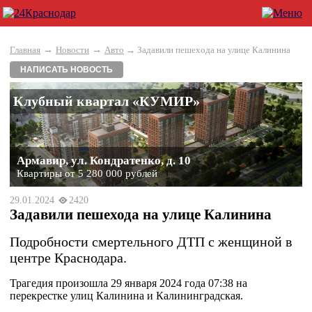
→
→
Главная
Новости
Авто
→ Задавили пешехода на улице Калинина
НАПИСАТЬ НОВОСТЬ
Клубный квартал «КУМИР»
Армавир, ул. Кондратенко, д. 10
Квартиры от 5 280 000 рублей
29.01.2024
2420
Задавили пешехода на улице Калинина
Подробности смертельного ДТП с женщиной в
центре Краснодара.
Трагедия произошла 29 января 2024 года 07:38 на
перекрестке улиц Калинина и Калининградская.