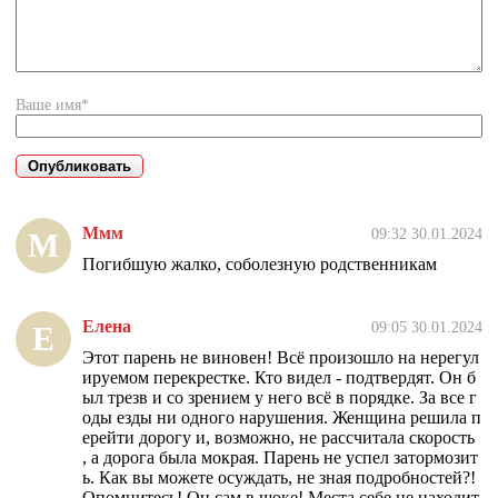
Ваше имя*
Ммм
09:32 30.01.2024
М
Погибшую жалко, соболезную родственникам
Елена
09:05 30.01.2024
Е
Этот парень не виновен! Всё произошло на нерегул
ируемом перекрестке. Кто видел - подтвердят. Он б
ыл трезв и со зрением у него всё в порядке. За все г
оды езды ни одного нарушения. Женщина решила п
ерейти дорогу и, возможно, не рассчитала скорость
, а дорога была мокрая. Парень не успел затормозит
ь. Как вы можете осуждать, не зная подробностей?!
Опомнитесь! Он сам в шоке! Места себе не находит,