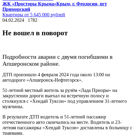
ЖК «Просторы Крыма»
Крым, г. Феодосия, пгт
Приморский
Квартиры от 5 645 000 рублей
04.02.2024
1782
Не вошел в поворот
Подробности аварии с двумя погибшими в
Апшеронском районе.
ДТП произошло 4 февраля 2024 года около 13:00 на
автодороге «Апшеронск-Нефтегорск».
51-летний местный житель за рулём «Лада Приоры» на
закруглении дороги выехал на встречную полосу и
столкнулся с «Хендай Туксон» под управлением 31-летнего
мужчины.
В результате ДТП водитель и 51-летний пассажир
отечественного авто скончались на месте. Водитель и 23-
летняя пассажирка «Хендай Туксон» доставлены в больницу с
травмами.