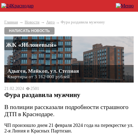
→
→
Главная
Новости
Авто
→ Фура раздавила мужчину
НАПИСАТЬ НОВОСТЬ
ЖК «Яблоневый»
Адыгея, Майкоп, ул. Степная
Квартиры от 3 162 000 рублей
21.02.2024
2501
Фура раздавила мужчину
В полиции рассказали подробности страшного
ДТП в Краснодаре.
ЧП произошло днем 21 февраля 2024 года на перекрестке ул.
2-я Линия и Красных Партизан.