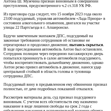
Антона Ш. Мужчина признан виновным в совершении
преступления, предусмотренного ч.2 ст.318 УК РФ.
Из приговора суда следует, что 15 ноября 2023 года около
23:00 подсудимый, управляя автомобилем «Лада Приора» в
состоянии алкогольного опьянения, двигался на участке
улицы 22 Партсъезда в г. Апшеронске.
Будучи замеченным экипажем ДПС, подсудимый на
законные требования сотрудников об остановке не
отреагировал и продолжил движение,
пытаясь скрыться
.
В ходе преследования автомобиль Антон был остановлен.
Сотрудник полиции через переднюю пассажирскую дверь
попытался проникнуть в салон автомобиля подсудимого,
чтобы воспрепятствовать дальнейшему движению, однако
Антон резко привел автомобиль в движение, нанеся удар
центральной стойкой в область головы и туловища
сотрудника ДПС.
Подсудимый вину в предъявленном ему обвинении признал
полностью, от дачи подробных показаний отказался.
Рассмотрев материалы дела, суд признал подсудимого
виновным. С учетом всех обстоятельств ему назначено
наказание в виде лишения свободы на срок 2 года с
отбыванием наказания в исправительной колонии общего