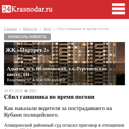
→
→
Главная
Новости
Авто
→ Сбил гаишника во время погони
НАПИСАТЬ НОВОСТЬ
ЖК «Портрет 2»
Адыгея, пгт. Яблоновский, ул. Тургеневское
шоссе, 1П
Квартиры от 4 950 000 рублей
26.03.2024
1882
Сбил гаишника во время погони
Как наказали водителя за пострадавшего на
Кубани полицейского.
Апшеронский районный суд огласил приговор в отношении