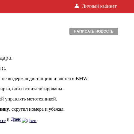
Личный кабинет
НАПИСАТЬ НОВОСТЬ
дара.
ПС.
» не выдержал дистанцию и влетел в BMW.
жирка, они госпитализированы.
й управлять мототехникой.
шину
, скрутил номера и убежал.
и
Дзен
.