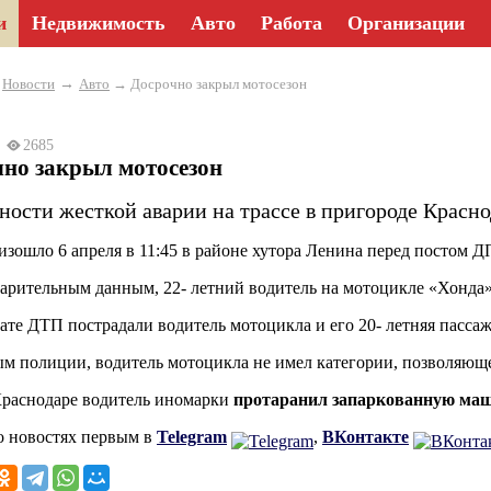
и
Недвижимость
Авто
Работа
Организации
→
→
Новости
Авто
→ Досрочно закрыл мотосезон
24
2685
чно закрыл мотосезон
ности жесткой аварии на трассе в пригороде Красно
зошло 6 апреля в 11:45 в районе хутора Ленина перед постом Д
арительным данным, 22- летний водитель на мотоцикле «Хонда
тате ДТП пострадали водитель мотоцикла и его 20- летняя пасса
м полиции, водитель мотоцикла не имел категории, позволяюще
Краснодаре водитель иномарки
протаранил запаркованную ма
о новостях первым в
Telegram
,
ВКонтакте