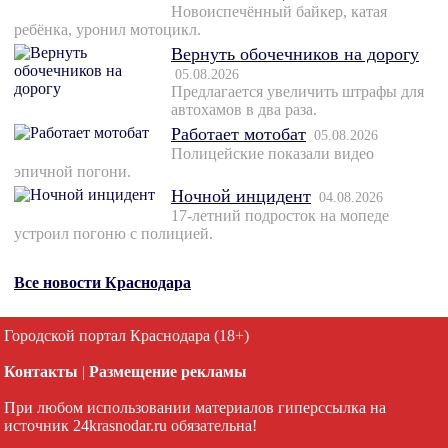
Новоиспечённый байкер, катая
ребёнка, уронил мотоцикл.
Вернуть обочечников на дорогу
05.08.2026
Предлагается увеличить штрафы для
автохамов в два раза.
Работает мотобат
05.08.2026
Полицейские показали видео
эпичной погони.
Ночной инцидент
04.08.2026
17-летний подросток на мопеде
устроил погоню с полицией.
Все новости Краснодара
Городской портал Краснодара (18+)
Контакты
|
Размещение рекламы
При любом использовании материалов гиперссылка на
источник 24krasnodar.ru обязательна!