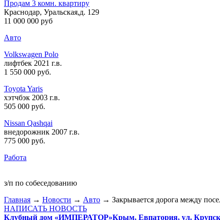
Продам 3 комн. квартиру
Краснодар, Уральская,д. 129
11 000 000 руб
Авто
Volkswagen Polo
лифтбек 2021 г.в.
1 550 000 руб
.
Toyota Yaris
хэтчбэк 2003 г.в.
505 000 руб
.
Nissan Qashqai
внедорожник 2007 г.в.
775 000 руб
.
Работа
з/п по собеседованию
Главная
→
Новости
→
Авто
→ Закрывается дорога между пос
НАПИСАТЬ НОВОСТЬ
Клубный дом «ИМПЕРАТОР»
Крым, Евпатория, ул. Крупско