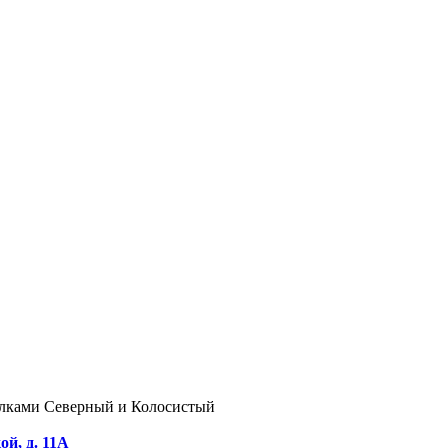
елками Северный и Колосистый
й, д. 11А