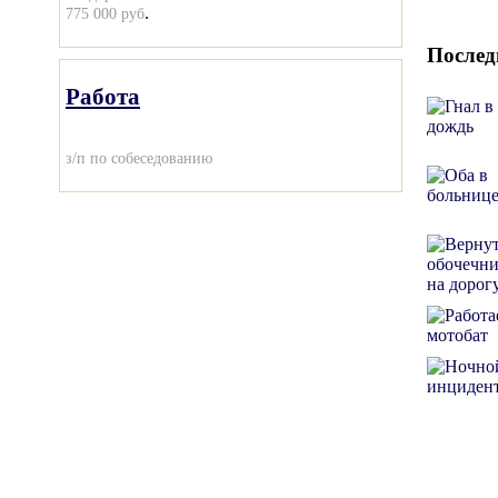
.
775 000 руб
Послед
Работа
з/п по собеседованию