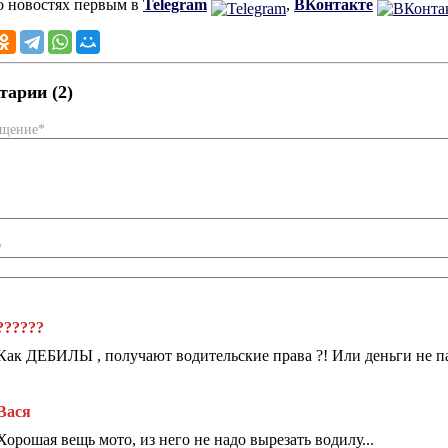
о новостях первым в
Telegram
,
ВКонтакте
арии (2)
бщение*
*
??????
Как ДЕБИЛЫ , получают водительские права ?! Или деньги не па
Вася
Хорошая вещь мото, из него не надо вырезать водилу...