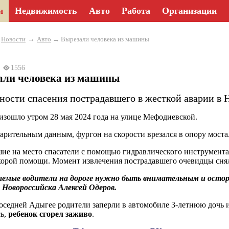
и
Недвижимость
Авто
Работа
Организации
→
→
Новости
Авто
→ Вырезали человека из машины
24
1556
али человека из машины
ности спасения пострадавшего в жесткой аварии в 
зошло утром 28 мая 2024 года на улице Мефодиевской.
арительным данным, фургон на скорости врезался в опору моста. 
е на место спасатели с помощью гидравлического инструмент
корой помощи. Момент извлечения пострадавшего очевидцы сня
емые водители на дороге нужно быть внимательным и осто
 Новороссийска Алексей Одеров.
соседней Адыгее родители заперли в автомобиле 3-летнюю дочь 
сь,
ребенок сгорел заживо
.