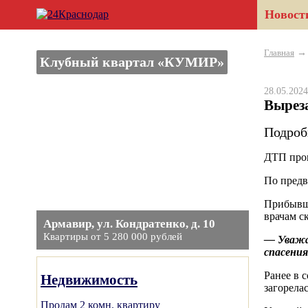
Новост
Главная
Клубный квартал «КУМИР»
28.05.20
Вырез
Подроб
ДТП прои
По предв
Прибывши
врачам с
Армавир, ул. Кондратенко, д. 10
Квартиры от 5 280 000 рублей
— Уважа
спасения
Ранее в 
Недвижимость
загорела
Продам 2 комн. квартиру