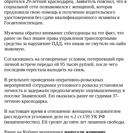
обратился 29-летний краснодарец. Заявитель пояснил, что в
социальной сети познакомился с женщиной, которая
предложила свою помощь в получении водительского
удостоверения без сдачи квалификационного экзамена в
Госавтоинспекции.
Мужчина обратил внимание собеседницы на тот факт, что
ранее он был лишен права управления транспортными
средства за нарушение ПДД, что никак не смутило он-лайн
знакомую.
Согласившись на оговоренные условия, потерпевший при
личной встрече передал ей 95 тысяч рублей, после чего
последняя перестала выходить на связь.
В результате проведения оперативно-розыскных
мероприятий сотрудники уголовного розыска установили
личность и задержали предполагаемую злоумышленницу в
поселке Знаменский. Ею оказалась ранее не судимая 37-
летнюю краснодарка.
В настоящее время в отношении женщины следователем
расследуется уголовное дело по ч.2 ст.159 УК РФ
(мошенничество). Ей грозит до пяти лет лишения свободы.
Ранее на Кубани мошенники
напугали женщину