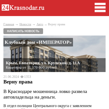
→
→
Главная
Новости
Авто
→ Верну права
НАПИСАТЬ НОВОСТЬ
Клубный дом «ИМПЕРАТОР»
Крым, Евпатория, ул. Крупской, д. 11А
Квартиры от 11 370 000 рублей
21.06.2024
1353
Верну права
В Краснодаре мошенница ловко развела
автовладельца на деньги.
В отдел полиции Центрального округа с заявлением