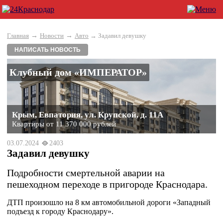
→
→
Главная
Новости
Авто
→ Задавил девушку
НАПИСАТЬ НОВОСТЬ
Клубный дом «ИМПЕРАТОР»
Крым, Евпатория, ул. Крупской, д. 11А
Квартиры от 11 370 000 рублей
03.07.2024
2403
Задавил девушку
Подробности смертельной аварии на
пешеходном переходе в пригороде Краснодара.
ДТП произошло на 8 км автомобильной дороги «Западный
подъезд к городу Краснодару».