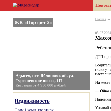
Новост
Главная
ЖК «Портрет 2»
05.07.20
Массов
Ребено
ДТП прои
Водитель
полосу, 
наехал н
Адыгея, пгт. Яблоновский, ул.
Тургеневское шоссе, 1П
На месте
Квартиры от 4 950 000 рублей
— Одна п
Напомним
Недвижимость
Узнавай 
Сдам 1 комн. квартиру