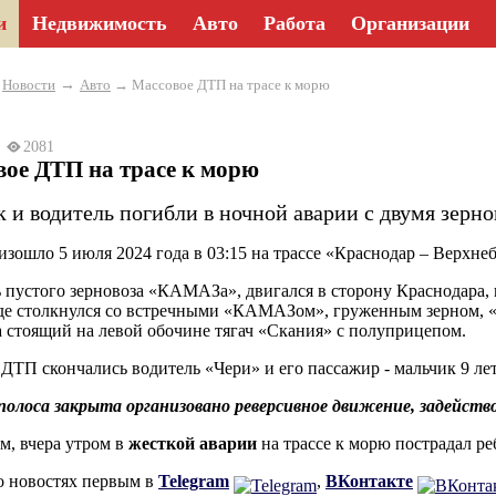
и
Недвижимость
Авто
Работа
Организации
→
→
Новости
Авто
→ Массовое ДТП на трасе к морю
24
2081
ое ДТП на трасе к морю
к и водитель погибли в ночной аварии с двумя зерн
зошло 5 июля 2024 года в 03:15 на трассе «Краснодар – Верхне
 пустого зерновоза «КАМАЗа», двигался в сторону Краснодара, 
где столкнулся со встречными «КАМАЗом», груженным зерном, «
а стоящий на левой обочине тягач «Скания» с полуприцепом.
 ДТП скончались водитель «Чери» и его пассажир - мальчик 9 ле
олоса закрыта организовано реверсивное движение, задейств
, вчера утром в
жесткой аварии
на трассе к морю пострадал реб
о новостях первым в
Telegram
,
ВКонтакте