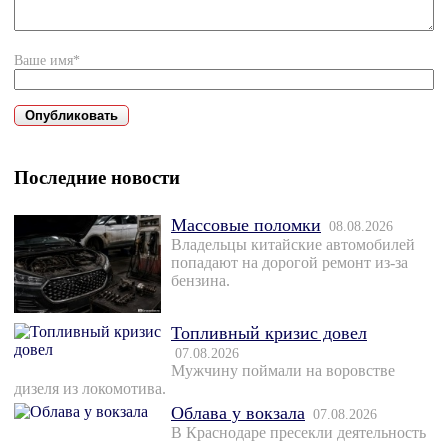
Ваше имя*
Последние новости
Массовые поломки
08.08.2026
Владельцы китайские автомобилей
попадают на дорогой ремонт из-за
бензина.
Топливный кризис довел
07.08.2026
Мужчину поймали на воровстве
дизеля из локомотива.
Облава у вокзала
07.08.2026
В Краснодаре пресекли деятельность