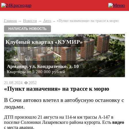
→
→
Главная
Новости
Авто
→ «Пункт назначения» на трассе к морю
НАПИСАТЬ НОВОСТЬ
Клубный квартал «КУМИР»
Армавир, ул. Кондратенко, д. 10
Квартиры от 5 280 000 рублей
21.08.2024
2052
«Пункт назначения» на трассе к морю
В Сочи автовоз влетел в автобусную остановку с
людьми.
ДТП произошло 21 августа на 114-м км трассы А-147 в
поселке Солоники Лазаревского района курорта. Есть
видео
с места аварии.