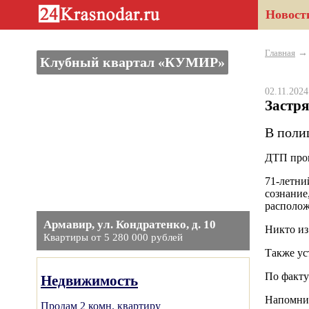
Новост
Главная
Клубный квартал «КУМИР»
02.11.202
Застря
В поли
ДТП прои
71-летни
сознание
располож
Армавир, ул. Кондратенко, д. 10
Никто из
Квартиры от 5 280 000 рублей
Также ус
По факту
Недвижимость
Напомним
Продам 2 комн. квартиру