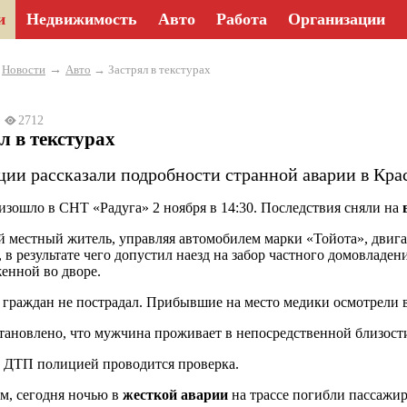
и
Недвижимость
Авто
Работа
Организации
→
→
Новости
Авто
→ Застрял в текстурах
4
2712
л в текстурах
ции рассказали подробности странной аварии в Кра
зошло в СНТ «Радуга» 2 ноября в 14:30. Последствия сняли на
й местный житель, управляя автомобилем марки «Тойота», двиг
, в результате чего допустил наезд на забор частного домовлад
енной во дворе.
 граждан не пострадал. Прибывшие на место медики осмотрели в
тановлено, что мужчина проживает в непосредственной близости 
 ДТП полицией проводится проверка.
, сегодня ночью в
жесткой аварии
на трассе погибли пассажир