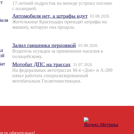
17-летний подросток на мопеде устроил погоню
с полицией.
Автомобиля нет, а штрафы идут
03.08.2026
Жительнице Краснодара приходят штрафы на
машину, которую она продала.
Залил гаишника перцовкой
03.08.2026
Водитель осужден за применение насилия к
полицейскому.
Мотобат ДПС на трассах
31.07.2026
На федеральных автотрассах М-4 «Дон» и А-289
начал работать специализированный
мотобатальон Госавтоинспекции.
.ru обязательна!