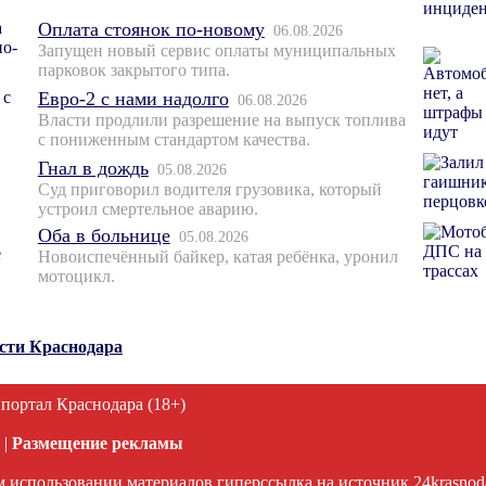
Оплата стоянок по-новому
06.08.2026
Запущен новый сервис оплаты муниципальных
парковок закрытого типа.
Евро-2 с нами надолго
06.08.2026
Власти продлили разрешение на выпуск топлива
с пониженным стандартом качества.
Гнал в дождь
05.08.2026
Суд приговорил водителя грузовика, который
устроил смертельное аварию.
Оба в больнице
05.08.2026
Новоиспечённый байкер, катая ребёнка, уронил
мотоцикл.
ости Краснодара
 портал Краснодара (18+)
|
Размещение рекламы
 использовании материалов гиперссылка на источник 24krasnodar