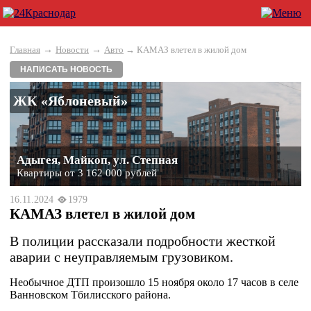
→
→
Главная
Новости
Авто
→ КАМАЗ влетел в жилой дом
НАПИСАТЬ НОВОСТЬ
ЖК «Яблоневый»
Адыгея, Майкоп, ул. Степная
Квартиры от 3 162 000 рублей
16.11.2024
1979
КАМАЗ влетел в жилой дом
В полиции рассказали подробности жесткой
аварии с неуправляемым грузовиком.
Необычное ДТП произошло 15 ноября около 17 часов в селе
Ванновском Тбилисского района.