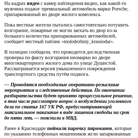
На кадрах
видео
с камер наблюдения видно, как какой-то
мужчина поджог премиальный автомобиль марки Porsche,
припаркованный во дворе жилого комплекса.
Пока местные жители пытались самостоятельно потушить
возгорание, пожарные не могли заехать во двор из-за
большого количества припаркованных автомобилей,
сообщает местный паблик «molodezhniy_krasnodar».
В полиции сообщили, что проводится доследственная
проверка по факту возгорания иномарки во дворе
многоквартирного жилого дома по улице Душистой.
Рассматривается версия умышленного повреждения
транспортного средства путём поджога.
— Проводятся необходимые оперативно-розыскные
мероприятия и следственные действия. По окончании
разбирательства будет принято процессуальное решение,
в том числе рассмотрен вопрос о возбуждении уголовного
дела по статье 167 УК РФ, предусматривающей
максимальное наказание в виде лишения свободы на срок
до пяти лет, — пояснили в МВД.
Ранее в Краснодаре
поймали парочку пироманов
, которые
по указанию телефонных мошенников жгли запаркованные