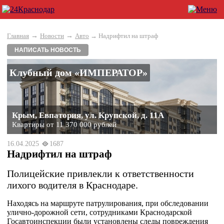
→
→
Главная
Новости
Авто
→ Надрифтил на штраф
НАПИСАТЬ НОВОСТЬ
Клубный дом «ИМПЕРАТОР»
Крым, Евпатория, ул. Крупской, д. 11А
Квартиры от 11 370 000 рублей
16.04.2025
1687
Надрифтил на штраф
Полицейские привлекли к ответственности
лихого водителя в Краснодаре.
Находясь на маршруте патрулирования, при обследовании
улично-дорожной сети, сотрудниками Краснодарской
Госавтоинспекции были установлены следы повреждения