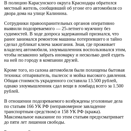
В полицию Карасунского округа Краснодара обратился
местный житель, сообщивший об угоне его автомобиля со
двора дома на улице Калинина.
Сотрудники правоохранительных органов оперативно
выявили подозреваемого — 25-летнего мужчину без
судимостей. В ходе допроса задержанный признался, что
ранее занимался ремонтом машины потерпевшего и тайно
сделал дубликат ключа зажигания. Зная, где проживает
владелец автомобиля, злоумышленник воспользовался этим,
чтобы незаконно забрать иномарку и несколько дней ездить
на ней по городу в компании друзей.
Кроме того, из салона автомобиля были похищены бытовая
техника: отпариватель, пылесос и мойка высокого давления.
Общая стоимость украденного составила 13.500 рублей,
однако злоумышленник сдал вещи в ломбард всего за 1.500
рублей.
В отношении подозреваемого возбуждены уголовные дела
по статьям 166 УК РФ (неправомерное завладение
транспортным средством) и 158 УК РФ (кража).
Максимальное наказание по этим статьям предусматривает
до пяти лет лишения свободы.