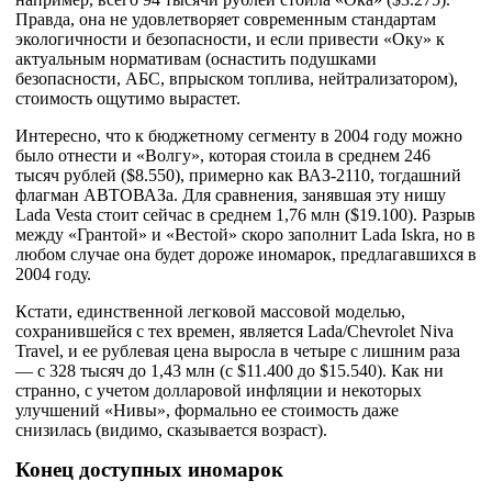
Правда, она не удовлетворяет современным стандартам
экологичности и безопасности, и если привести «Оку» к
актуальным нормативам (оснастить подушками
безопасности, АБС, впрыском топлива, нейтрализатором),
стоимость ощутимо вырастет.
Интересно, что к бюджетному сегменту в 2004 году можно
было отнести и «Волгу», которая стоила в среднем 246
тысяч рублей ($8.550), примерно как ВАЗ-2110, тогдашний
флагман АВТОВАЗа. Для сравнения, занявшая эту нишу
Lada Vesta стоит сейчас в среднем 1,76 млн ($19.100). Разрыв
между «Грантой» и «Вестой» скоро заполнит Lada Iskra, но в
любом случае она будет дороже иномарок, предлагавшихся в
2004 году.
Кстати, единственной легковой массовой моделью,
сохранившейся с тех времен, является Lada/Chevrolet Niva
Travel, и ее рублевая цена выросла в четыре с лишним раза
— с 328 тысяч до 1,43 млн (с $11.400 до $15.540). Как ни
странно, с учетом долларовой инфляции и некоторых
улучшений «Нивы», формально ее стоимость даже
снизилась (видимо, сказывается возраст).
Конец доступных иномарок