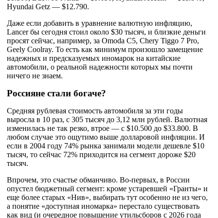
Hyundai Getz — $12.790.
Даже если добавить в уравнение валютную инфляцию,
Lancer бы сегодня стоил около $30 тысяч, и близкие деньги
просят сейчас, например, за Omoda C5, Chery Tiggo 7 Pro,
Geely Coolray. То есть как минимум произошло замещение
надежных и предсказуемых иномарок на китайские
автомобили, о реальной надежности которых мы почти
ничего не знаем.
Россияне стали богаче?
Средняя рублевая стоимость автомобиля за эти годы
выросла в 10 раз, с 305 тысяч до 3,12 млн рублей. Валютная
изменилась не так резко, втрое — с $10.500 до $33.800. В
любом случае это ощутимо выше долларовой инфляции. И
если в 2004 году 74% рынка занимали модели дешевле $10
тысяч, то сейчас 72% приходится на сегмент дороже $20
тысяч.
Впрочем, это счастье обманчиво. Во-первых, в России
опустел бюджетный сегмент: кроме устаревшей «Гранты» и
еще более старых «Нив», выбирать тут особенно не из чего,
а понятие «доступная иномарка» перестало существовать
как вид (и очередное повышение утильсборов с 2026 года