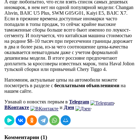
А еще любопытно, что если взять список самых дешевых
иномарок, в нем нет ни одной популярной модели: Changan
Alsvin, BAIC U5 Plus, SWM G05/G01, Kaiyi E5, BAIC X7.
Если в прежние времена доступные иномарки часто
попадали в топы продаж, то сейчас крайне высокие
таможенные сборы больше всего бьют именно по лоукост-
сегменту. И получается, что китайская машина стоимостью
на родине $8–10 тысяч при пересечении границы дорожает
в два и более раза, из-за чего соотношение цены-качества
оказывается невыгодным даже с учетом формальной
дешевизны модели. В итоге россияне предпочитают
доплатить за кроссоверы известных марок, типа Haval Jolion
тульской сборки или привычный Chery Tiggo 4.
Напомним, актуальные цены на автомобили можете
посмотреть в разделе с
бесплатными объявлениями
на
нашем сайте.
Узнавай о новостях первым в
Telegram
,
ВКонтакте
и
Дзен
.
Комментарии (1)