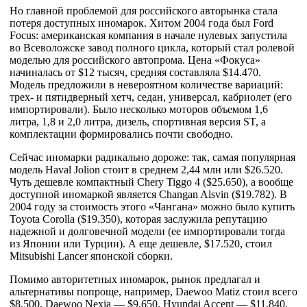
Но главной проблемой для российского авторынка стала
потеря доступных иномарок. Хитом 2004 года был Ford
Focus: американская компания в начале нулевых запустила
во Всеволожске завод полного цикла, который стал ролевой
моделью для российского автопрома. Цена «Фокуса»
начиналась от $12 тысяч, средняя составляла $14.470.
Модель предложили в невероятном количестве вариаций:
трех- и пятидверный хетч, седан, универсал, кабриолет (его
импортировали). Было несколько моторов объемом 1,6
литра, 1,8 и 2,0 литра, дизель, спортивная версия ST, а
комплектации формировались почти свободно.
Сейчас иномарки радикально дороже: так, самая популярная
модель Haval Jolion стоит в среднем 2,44 млн или $26.520.
Чуть дешевле компактный Chery Tiggo 4 ($25.650), а вообще
доступной иномаркой является Changan Alsvin ($19.782). В
2004 году за стоимость этого «Чангана» можно было купить
Toyota Corolla ($19.350), которая заслужила репутацию
надежной и долговечной модели (ее импортировали тогда
из Японии или Турции). А еще дешевле, $17.520, стоил
Mitsubishi Lancer японской сборки.
Помимо авторитетных иномарок, рынок предлагал и
альтернативы попроще, например, Daewoo Matiz стоил всего
$8.500, Daewoo Nexia — $9.650, Hyundai Accent — $11.840,