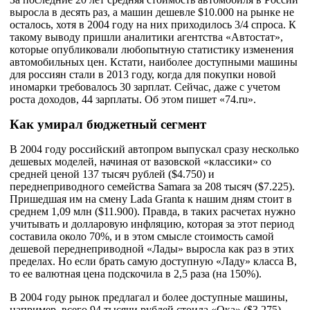
выросла в десять раз, а машин дешевле $10.000 на рынке не
осталось, хотя в 2004 году на них приходилось 3/4 спроса. К
такому выводу пришли аналитики агентства «Автостат»,
которые опубликовали любопытную статистику изменения
автомобильных цен. Кстати, наиболее доступными машины
для россиян стали в 2013 году, когда для покупки новой
иномарки требовалось 30 зарплат. Сейчас, даже с учетом
роста доходов, 44 зарплаты. Об этом пишет «74.ru».
Как умирал бюджетный сегмент
В 2004 году российский автопром выпускал сразу несколько
дешевых моделей, начиная от вазовской «классики» со
средней ценой 137 тысяч рублей ($4.750) и
переднеприводного семейства Samara за 208 тысяч ($7.225).
Пришедшая им на смену Lada Granta к нашим дням стоит в
среднем 1,09 млн ($11.900). Правда, в таких расчетах нужно
учитывать и долларовую инфляцию, которая за этот период
составила около 70%, и в этом смысле стоимость самой
дешевой переднеприводной «Лады» выросла как раз в этих
пределах. Но если брать самую доступную «Ладу» класса В,
то ее валютная цена подскочила в 2,5 раза (на 150%).
В 2004 году рынок предлагал и более доступные машины,
например, всего 94 тысячи рублей стоила «Ока» ($3.275).