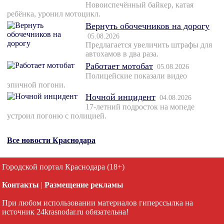
Новоиспечённый байкер, катая
ребёнка, уронил мотоцикл.
Вернуть обочечников на дорогу
05.08.2026
Предлагается увеличить штрафы для
автохамов в два раза.
Работает мотобат
05.08.2026
Полицейские показали видео
эпичной погони.
Ночной инцидент
04.08.2026
17-летний подросток на мопеде
устроил погоню с полицией.
Все новости Краснодара
Городской портал Краснодара (18+)
Контакты
|
Размещение рекламы
При любом использовании материалов гиперссылка на
источник 24krasnodar.ru обязательна!