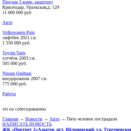
Продам 3 комн. квартиру
Краснодар, Уральская,д. 129
11 000 000 руб
Авто
Volkswagen Polo
лифтбек 2021 г.в.
1 550 000 руб
.
Toyota Yaris
хэтчбэк 2003 г.в.
505 000 руб
.
Nissan Qashqai
внедорожник 2007 г.в.
775 000 руб
.
Работа
з/п по собеседованию
Главная
→
Новости
→
Авто
→ Пять человек пострадали
НАПИСАТЬ НОВОСТЬ
ЖК «Портрет 2»
Адыгея, пгт. Яблоновский, ул. Тургеневско