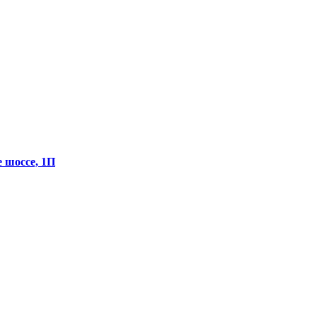
е шоссе, 1П