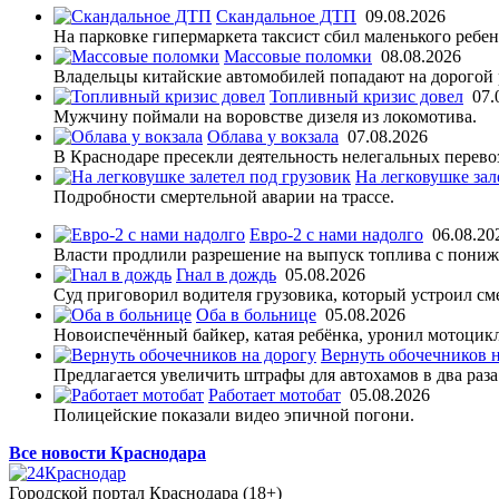
Скандальное ДТП
09.08.2026
На парковке гипермаркета таксист сбил маленького ребен
Массовые поломки
08.08.2026
Владельцы китайские автомобилей попадают на дорогой р
Топливный кризис довел
07.
Мужчину поймали на воровстве дизеля из локомотива.
Облава у вокзала
07.08.2026
В Краснодаре пресекли деятельность нелегальных перево
На легковушке зал
Подробности смертельной аварии на трассе.
Евро-2 с нами надолго
06.08.20
Власти продлили разрешение на выпуск топлива с пониж
Гнал в дождь
05.08.2026
Суд приговорил водителя грузовика, который устроил см
Оба в больнице
05.08.2026
Новоиспечённый байкер, катая ребёнка, уронил мотоцикл
Вернуть обочечников н
Предлагается увеличить штрафы для автохамов в два раза
Работает мотобат
05.08.2026
Полицейские показали видео эпичной погони.
Все новости Краснодара
Городской портал Краснодара (18+)