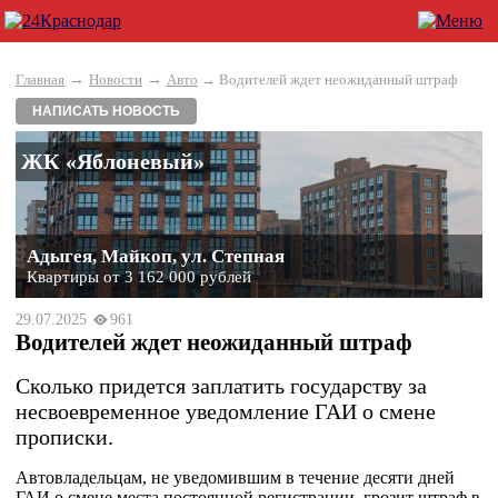
→
→
Главная
Новости
Авто
→ Водителей ждет неожиданный штраф
НАПИСАТЬ НОВОСТЬ
ЖК «Яблоневый»
Адыгея, Майкоп, ул. Степная
Квартиры от 3 162 000 рублей
29.07.2025
961
Водителей ждет неожиданный штраф
Сколько придется заплатить государству за
несвоевременное уведомление ГАИ о смене
прописки.
Автовладельцам, не уведомившим в течение десяти дней
ГАИ о смене места постоянной регистрации, грозит штраф в