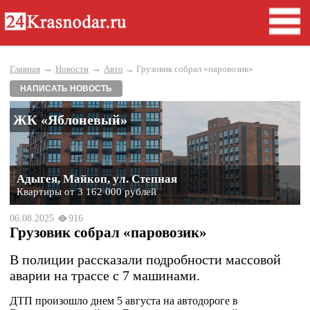
→
→
Главная
Новости
Авто
→ Грузовик собрал «паровозик»
НАПИСАТЬ НОВОСТЬ
ЖК «Яблоневый»
Адыгея, Майкоп, ул. Степная
Квартиры от 3 162 000 рублей
06.08.2025
916
Грузовик собрал «паровозик»
В полиции рассказали подробности массовой
аварии на трассе с 7 машинами.
ДТП произошло днем 5 августа на автодороге в