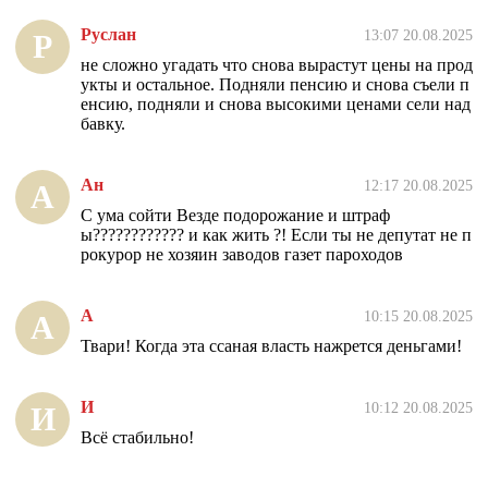
Руслан
13:07 20.08.2025
Р
не сложно угадать что снова вырастут цены на прод
укты и остальное. Подняли пенсию и снова съели п
енсию, подняли и снова высокими ценами сели над
бавку.
Ан
12:17 20.08.2025
А
С ума сойти Везде подорожание и штраф
ы???????????? и как жить ?! Если ты не депутат не п
рокурор не хозяин заводов газет пароходов
А
10:15 20.08.2025
А
Твари! Когда эта ссаная власть нажрется деньгами!
И
10:12 20.08.2025
И
Всё стабильно!