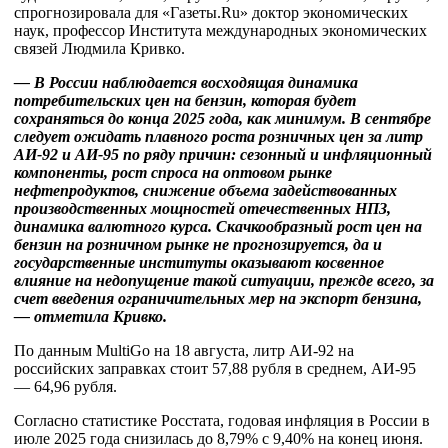
спрогнозировала для «Газеты.Ru» доктор экономических
наук, профессор Института международных экономических
связей Людмила Кривко.
— В России наблюдается восходящая динамика
потребительских цен на бензин, которая будет
сохраняться до конца 2025 года, как минимум. В сентябре
следует ожидать плавного роста розничных цен за литр
АИ-92 и АИ-95 по ряду причин: сезонный и инфляционный
компоненты, рост спроса на оптовом рынке
нефтепродуктов, снижение объема задействованных
производственных мощностей отечественных НПЗ,
динамика валютного курса. Скачкообразный рост цен на
бензин на розничном рынке не прогнозируется, да и
государственные институты оказывают косвенное
влияние на недопущение такой ситуации, прежде всего, за
счет введения ограничительных мер на экспорт бензина,
— отметила Кривко.
По данным MultiGo на 18 августа, литр АИ-92 на
российских заправках стоит 57,88 рубля в среднем, АИ-95
— 64,96 рубля.
Согласно статистике Росстата, годовая инфляция в России в
июле 2025 года снизилась до 8,79% с 9,40% на конец июня.